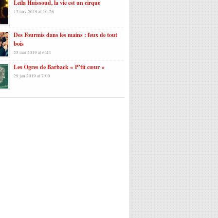
Leïla Huissoud, la vie est un cirque
13 nov 2019 at 10:26
Des Fourmis dans les mains : feux de tout
bois
25 mar 2019 at 6:43
Les Ogres de Barback « P’tit cœur »
29 jan 2019 at 7:00