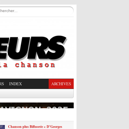
RS
INDEX
ARCHIVES
enade Enchantée
Chanson plus Bifluorée « D’Georges