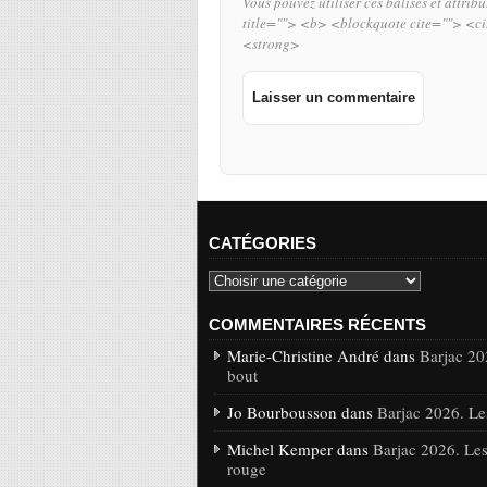
Vous pouvez utiliser ces balises et attrib
title=""> <b> <blockquote cite=""> <c
<strong>
CATÉGORIES
COMMENTAIRES RÉCENTS
Marie-Christine André dans
Barjac 20
bout
Jo Bourbousson dans
Barjac 2026. Le
Michel Kemper dans
Barjac 2026. Les
rouge