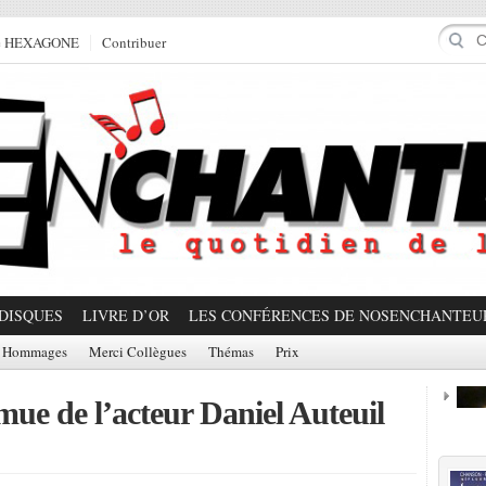
e HEXAGONE
Contribuer
DISQUES
LIVRE D’OR
LES CONFÉRENCES DE NOSENCHANTEU
Hommages
Merci Collègues
Thémas
Prix
mue de l’acteur Daniel Auteuil
Prom