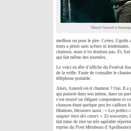
Daniel Auteuil à Antraig
meilleur ou pour le pire. Certes, Ugolin 
tours a priori sans scènes ni lendemains
chanson, nous n’en doutons pas. Et, fort d
qui fait même des tournées.
Le voici en tête d’affiche du Festival Je
de la veille. Faute de connaître le chante
téléphone portable.
Alors, Auteuil est-il chanteur ? Oui. Il a
qui puisent dans son intime, dans un parc
s’est trouvé un élégant compositeur et 
chanson étant quelque peu les cailloux bl
filiations, blessures aussi : «
Les petites c
saigner bien des c
œ
urs
». Et souvenirs, 
fait mine de rien un très agréable réper
reprise du
Pont Mirabeau
d’Apollinaire)