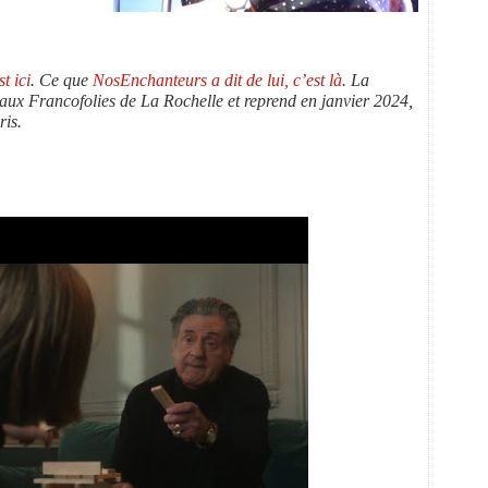
t ici
. Ce que
NosEnchanteurs a dit de lui, c’est là
. La
 aux Francofolies de La Rochelle et reprend en janvier 2024,
ris.