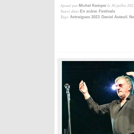
Ajouté par
le 30 juillet 202
Michel Kemper
Sauvé dans
,
En scène
Festivals
Tags:
,
,
Antraigues 2023
Daniel Auteuil
No