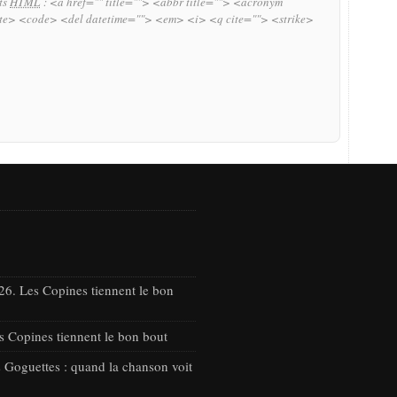
uts
HTML
:
<a href="" title=""> <abbr title=""> <acronym
ite> <code> <del datetime=""> <em> <i> <q cite=""> <strike>
26. Les Copines tiennent le bon
s Copines tiennent le bon bout
 Goguettes : quand la chanson voit