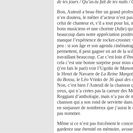
de tes jours / Qu’as-tu fait de tes nuits /
Bon, Auteuil a beau être un grand profes
n’en doutera, le métier d’acteur n’est pas 
celui de chanteur et, s’il a tout pour lui
bons musiciens et une choriste (Julie) qu
beaucoup dans notre appréciation positive
manque l’expérience de rocker-crooner.
peu : si son âge et son agenda cinématog
permettent, il peut gagner en art de la 
travaillant beaucoup. Car c’est loin d’êt
cela c’est une bonne surprise pour nous 
(j’en fais le pari) voir l’Ugolin de
Manon 
le Henri de Navarre de
La Reine Margot
du
Bossu
, le Léo Vrinks de
36 quai des 
Non, c’est bien l’Auteuil de la chanson q
yeux, qui n’a certes pas la carrure des 
Reggiani d’anthologie, mais n’a pas de m
chanson qui a son rond de serviette dans
en surpasser de nombreux que j’aurai le
pas nommer.
Même si ce n’est pas forcément le conce
garderez une éternité en mémoire, avou