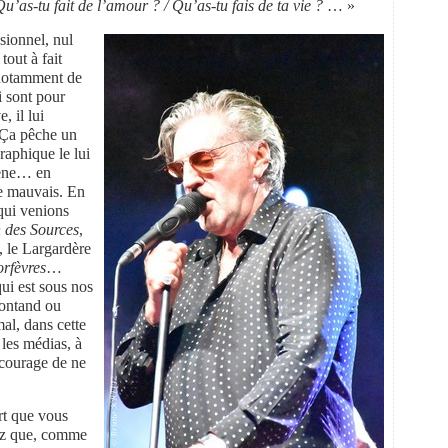
 Qu’as-tu fait de l’amour ? / Qu’as-tu fais de ta vie ?
… »
sionnel, nul
tout à fait
, notamment de
i sont pour
, il lui
 Ça pêche un
raphique le lui
scène… en
re mauvais. En
qui venions
des Sources
,
, le Largardère
orfèvres
…
ui est sous nos
Montand ou
al, dans cette
 les médias, à
 courage de ne
rt que vous
ez que, comme