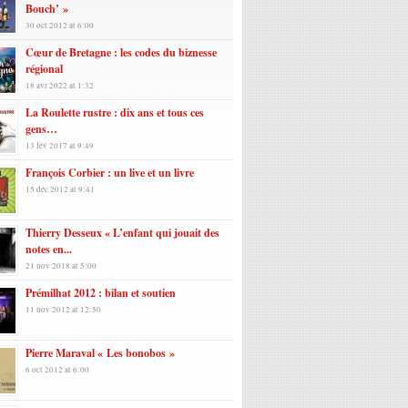
Bouch’ »
30 oct 2012 at 6:00
Cœur de Bretagne : les codes du biznesse
régional
18 avr 2022 at 1:32
La Roulette rustre : dix ans et tous ces
gens…
13 fév 2017 at 9:49
François Corbier : un live et un livre
15 déc 2012 at 9:41
Thierry Desseux « L’enfant qui jouait des
notes en...
21 nov 2018 at 5:00
Prémilhat 2012 : bilan et soutien
11 nov 2012 at 12:50
Pierre Maraval « Les bonobos »
6 oct 2012 at 6:00