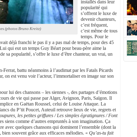
installés dans leur
popularité qui
s’offrent le luxe de
devenir chanteurs,
c’est fréquent,
ues
(photos Bruno Kreitz)
c’est même de tous
temps. Pour le
avait déjà franchi le pas il y a pas mal de temps, pour des 45
. Lui qui eut un temps Guy Béart pour beau-père aime la
e sa popularité, s’offre le luxe d’être chanteur, un vrai, un
an-Ferrat, battu néanmoins à l’audimat par les Fatals Picards
ur, on est venu voir l’acteur, l’immortaliser en image sur son
 pour lui des chansons – les siennes -, des partages d’émotions
ours de vie qui passe par Alger, Avignon, Paris, Saïgon. Il
complice en Gaëtan Roussel, celui de Louise Attaque. La
ancs du P’tit Poucet, Auteuil retrouve lieux de vie, regrets et
oupures, les petites griffures / Les simples égratignures / Font
les siens comme d’autres empruntés à son imagination. Ça
toire avec quelques chansons qui dominent l’ensemble (dont la
, bien souvent grâce aux efficaces mélodies. «
Qu’as-tu fait