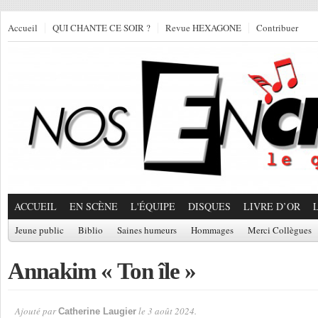
Accueil
QUI CHANTE CE SOIR ?
Revue HEXAGONE
Contribuer
ACCUEIL
EN SCÈNE
L'ÉQUIPE
DISQUES
LIVRE D’OR
Jeune public
Biblio
Saines humeurs
Hommages
Merci Collègues
Annakim « Ton île »
Ajouté par
le 3 août 2024.
Catherine Laugier
Par