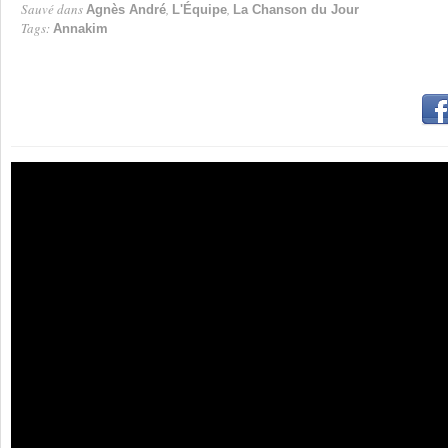
Sauvé dans
,
,
Agnès André
L'Équipe
La Chanson du Jour
Tags:
Annakim