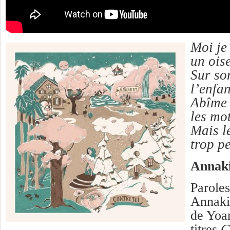
Moi je
un ois
Sur son
l’enfa
Abîme 
les mo
Mais le
trop p
Annak
Paroles
Annaki
de Yoa
titres
C