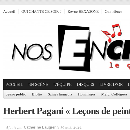
Accueil
QUI CHANTE CE SOIR ?
Revue HEXAGONE
Contribuer
ACCUEIL
EN SCÈNE
L'ÉQUIPE
DISQUES
LIVRE D’OR
Jeune public
Biblio
Saines humeurs
Hommages
Merci Collègues
Herbert Pagani « Leçons de pein
Ajouté par
le 16 août 2024.
Catherine Laugier
Par