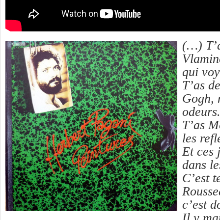
(…) T’a
Vlamin
qui vo
T’as d
Gogh, 
odeurs
T’as M
les refl
Et ces 
dans le
C’est t
Roussea
c’est 
Il y ma