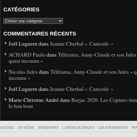
CATÉGORIES
COMMENTAIRES RÉCENTS
Joël Luguern dans
Jeanne Cherhal « Canicule »
ACHARD Paulo
dans
Télérama, Anny-Claude et son Jules
quasi inconnu »
Nicolas Jules
dans
Télérama, Anny-Claude et son Jules « q
inconnu »
Joël Luguern dans
Jeanne Cherhal « Canicule »
Marie-Christine André dans
Barjac 2026. Les Copines tie
le bon bout
ACCUEIL
EN SCÈNE
INTERVIEWS
LANCER DE DISQUE
LES ÉVÉNEMENTS
PO