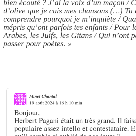
bien écouté ? J’ai la voix d’un maçon /
C
d’olive que je cuis mes chansons (…)
Tu
comprendre pourquoi je m’inquiète /
Quan
mépris qu’ont parfois tes enfants /
Pour le
Arabes, les Juifs, les Gitans /
Qui n’ont pa
passer pour poètes. »
3 Réponses à
Herbert Pagani « Leçons 
Minet Chantal
19 août 2024 à 16 h 10 min
Bonjour,
Herbert Pagani était un très grand. Il fais
populaire assez intello et contestataire. 
qu’il semble si oublié de nos jours ?