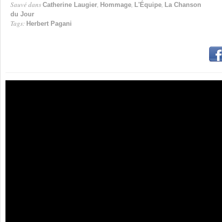
Sauvé dans
,
,
,
Catherine Laugier
Hommage
L'Équipe
La Chanson
du Jour
Tags:
Herbert Pagani