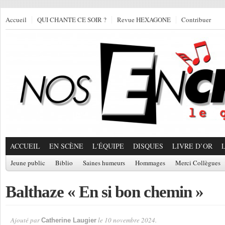
Accueil
QUI CHANTE CE SOIR ?
Revue HEXAGONE
Contribuer
ACCUEIL
EN SCÈNE
L'ÉQUIPE
DISQUES
LIVRE D’OR
Jeune public
Biblio
Saines humeurs
Hommages
Merci Collègues
Balthaze « En si bon chemin »
Ajouté par
le 10 novembre 2024.
Catherine Laugier
Par