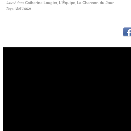
Sauvé dans
,
,
Catherine Laugier
L'Équipe
La Chanson du Jour
Tags:
Balthaze