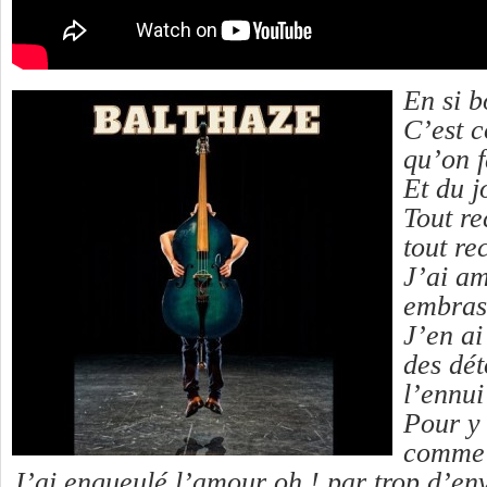
En si 
C’est c
qu’on f
Et du 
Tout re
tout r
J’ai a
embras
J’en ai
des dét
l’ennui
Pour y 
comme 
J’ai engueulé l’amour oh ! par trop d’e