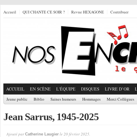
Accueil
QUI CHANTE CE SOIR ?
Revue HEXAGONE
Contribuer
ACCUEIL
EN SCÈNE
L'ÉQUIPE
DISQUES
LIVRE D’OR
Jeune public
Biblio
Saines humeurs
Hommages
Merci Collègues
Jean Sarrus, 1945-2025
Ajouté par
le 20 février 2025.
Catherine Laugier
Par