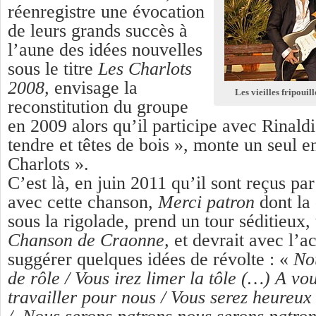
réenregistre une évocation
de leurs grands succès à
l’aune des idées nouvelles
sous le titre
Les Charlots
2008,
envisage la
Les vieilles fripouill
reconstitution du groupe
en 2009 alors qu’il participe avec Rinald
tendre et têtes de bois », monte un seul 
Charlots ».
C’est là, en juin 2011 qu’il sont reçus pa
avec cette chanson,
Merci patron
dont la 
sous la rigolade, prend un tour séditieux, 
Chanson de Craonne,
et devrait avec l’a
suggérer quelques idées de révolte : «
No
de rôle /
Vous irez limer la tôle (…)
A vou
travailler pour nous /
Vous serez heureu