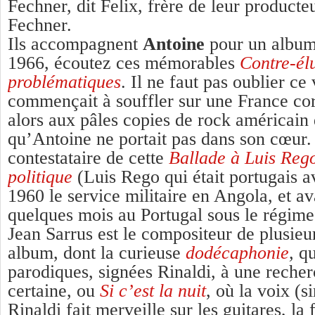
Fechner, dit Felix, frère de leur producte
Fechner.
Ils accompagnent
Antoine
pour un album 
1966, écoutez ces mémorables
Contre-él
problématiques
. Il ne faut pas oublier ce 
commençait à souffler sur une France cors
alors aux pâles copies de rock américain
qu’Antoine ne portait pas dans son cœur. 
contestataire de cette
Ballade à Luis Rego
politique
(Luis Rego qui était portugais a
1960 le service militaire en Angola, et av
quelques mois au Portugal sous le régime
Jean Sarrus est le compositeur de plusieur
album, dont la curieuse
dodécaphonie
,
qu
parodiques, signées Rinaldi, à une reche
certaine, ou
Si c’est la nuit
, où la voix (s
Rinaldi fait merveille sur les guitares, la f