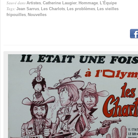
Sauvé dans
,
,
,
Artistes
Catherine Laugier
Hommage
L'Équipe
Tags:
,
,
,
Jean Sarrus
Les Charlots
Les problèmes
Les vieilles
,
fripouilles
Nouvelles