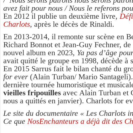
/
Nous serons patrons nous serons patro
avez fait pour nous /
Nous le referons pou
En 2012 il publie un deuxième livre,
Défi
Charlots
,
après le décès de Rinaldi.
En 2013-2014, il remonte sur scène en B
Richard Bonnot et Jean-Guy Fechner, de 
nouvel album en 2023,
Ya pas d’âge pou
avait quitté le groupe en 1998, décède à s
En 2015 Sarrus fait le bilan chanté du g
for ever
(Alain Turban/ Mario Santageli). 
dernière tournée humoristique et musicale
vieilles fripouilles
avec Alain Turban et G
nous a quittés en janvier). Charlots for ev
Le site du documentaire « Les Charlots i
Ce que
NosEnchanteurs a déjà dit des Cha