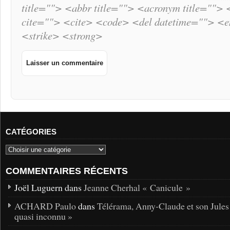
title=""> <abbr title=""> <acronym title="">
cite=""> <cite> <code> <del datetime=""> <
<strike> <strong>
CATÉGORIES
COMMENTAIRES RÉCENTS
Joël Luguern dans
Jeanne Cherhal « Canicule »
ACHARD Paulo
dans
Télérama, Anny-Claude et son Jules
quasi inconnu »