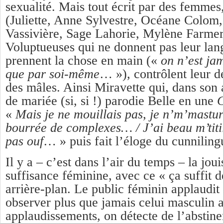
sexualité. Mais tout écrit par des femmes,
(Juliette, Anne Sylvestre, Océane Colom
Vassivière, Sage Lahorie, Mylène Farme
Voluptueuses qui ne donnent pas leur lan
prennent la chose en main («
on n’est ja
que par soi-même
… »), contrôlent leur dé
des mâles. Ainsi Miravette qui, dans son
de mariée (si, si !) parodie Belle en une
C
«
Mais je ne mouillais pas, je n’m’mastur
bourrée de complexes… / J’ai beau m’titill
pas ouf
… » puis fait l’éloge du cunniling
Il y a – c’est dans l’air du temps – la jou
suffisance féminine, avec ce « ça suffit 
arrière-plan. Le public féminin applaudit 
observer plus que jamais celui masculin
applaudissements, on détecte de l’abstine