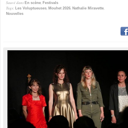
Sauvé dans
,
En scène
Festivals
Tags:
,
,
,
Les Voluptueuses
Mouhet 2026
Nathalie Miravette
Nouvelles