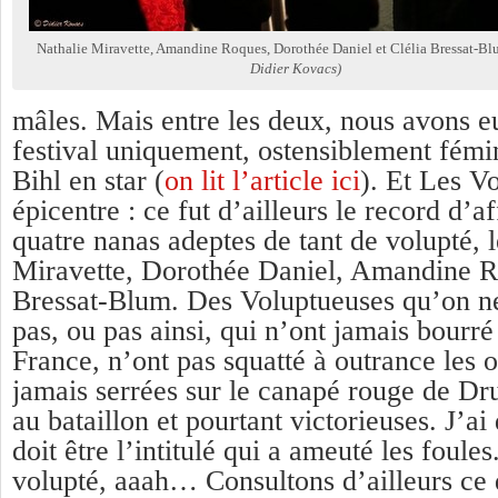
Nathalie Miravette, Amandine Roques, Dorothée Daniel et Clélia Bressat-B
Didier Kovacs)
mâles. Mais entre les deux, nous avons eu,
festival uniquement, ostensiblement fém
Bihl en star (
on lit l’article ici
). Et Les V
épicentre : ce fut d’ailleurs le record d’a
quatre nanas adeptes de tant de volupté, 
Miravette, Dorothée Daniel, Amandine Ro
Bressat-Blum. Des Voluptueuses qu’on ne
pas, ou pas ainsi, qui n’ont jamais bourré
France, n’ont pas squatté à outrance les o
jamais serrées sur le canapé rouge de Dr
au bataillon et pourtant victorieuses. J’ai
doit être l’intitulé qui a ameuté les foule
volupté, aaah… Consultons d’ailleurs ce q