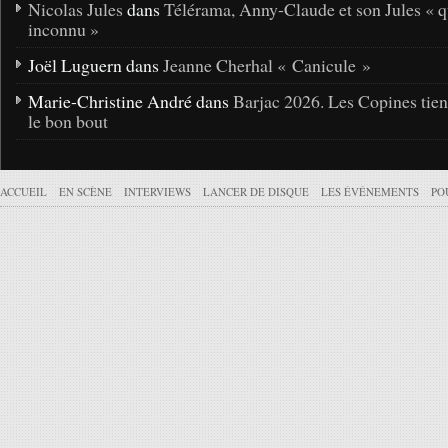
Nicolas Jules
dans
Télérama, Anny-Claude et son Jules « q
inconnu »
Joël Luguern dans
Jeanne Cherhal « Canicule »
Marie-Christine André dans
Barjac 2026. Les Copines tie
le bon bout
ACCUEIL
EN SCÈNE
INTERVIEWS
LANCER DE DISQUE
LES ÉVÉNEMENTS
PO