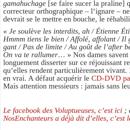
gamahuchage
[se faire sucer la praline
correcteur orthographique – l’ignare – ne 
devrait se le mettre en bouche, le réhabili
«
Je soulève les interdits, ah /
É
tienne
É
t
Hmmm tiens le bien / Affolé, affolant / I
gant / Pas de limite / Au goût de l’after b
On va te rallumer
… » Nos dames savent y
longuement disserter sur ce réjouissant re
qu’elles rendent particulièrement vivant.
en vrai. A défaut acquérir le
CD-DVD pa
Mais attention messieurs : jamais sans le
Le facebook des Voluptueuses, c’est ici
; 
NosEnchanteurs a déjà dit d’elles, c’est l