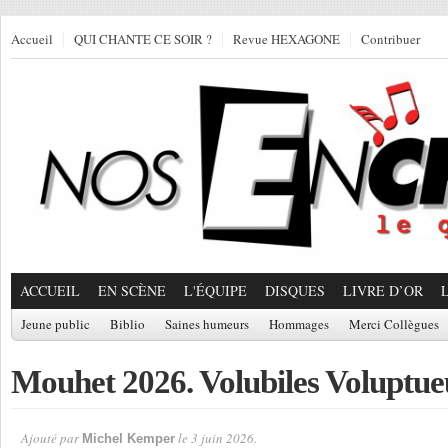
Accueil
QUI CHANTE CE SOIR ?
Revue HEXAGONE
Contribuer
ACCUEIL
EN SCÈNE
L'ÉQUIPE
DISQUES
LIVRE D’OR
Jeune public
Biblio
Saines humeurs
Hommages
Merci Collègues
Mouhet 2026. Volubiles Voluptue
Ajouté par
le 3 juin 2026.
Michel Kemper
Par