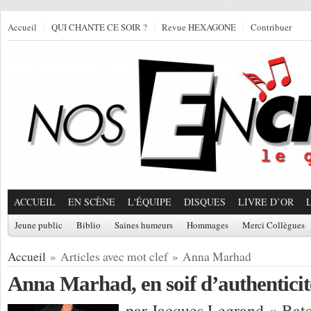
Accueil
QUI CHANTE CE SOIR ?
Revue HEXAGONE
Contribuer
ACCUEIL
EN SCÈNE
L'ÉQUIPE
DISQUES
LIVRE D’OR
Jeune public
Biblio
Saines humeurs
Hommages
Merci Collègues
Accueil
» Articles avec mot clef » Anna Marhad
Anna Marhad, en soif d’authenticit
par Jacques Legrand « Bats 