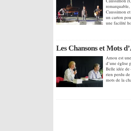
Caussimon (Cé
remarquable, 
Caussimon et 
un carton pour
une facilité 
Les Chansons et Mots d’
Amou est une
d’une église 
Belle idée de
rien perdu de
mots de la ch