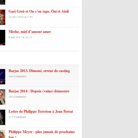
Gari Greù et On s’en tape, Òai et Aïoli
22 nov 2022 at 7:55
Mèche, miel d’amour amer
9 mar 2017 at 10:11
laires
Barjac 2013. Dimoné, erreur de casting
164 Comments
Barjac 2014 : Depoix (vaine) démesure
163 Comments
Lettre de Philippe Torreton à Jean Ferrat
117 Comments
Philippe Meyer : plus jamais de prochaine
fois !