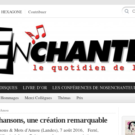
e HEXAGONE
Contribuer
DISQUES
LIVRE D’OR
LES CONFÉRENCES DE NOSENCHANTEU
Hommages
Merci Collègues
Thémas
Prix
Prom
d’Amou
hansons, une création remarquable
nsons & Mots d’Amou (Landes), 7 août 2016, Ferré,