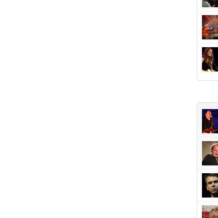
+Popu