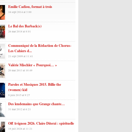
Emilie Cadiou, format à trois
16 sept 2014 at 3:00
Le Bal des Barback(s)
26 mar 2018 at 8:01
Communiqué de la Rédaction de Chorus-
Les Cahiers d...
21 sept 2009 at 11:41
Valérie Mischler « Pourquoi… »
20 mai 2013 at 10:49
Paroles et Musiques 2015. Billie the
(women) kid
9 juin 2015 at 9:27
Des lendemains que Grange chante…
31 mar 2012 at 6:21
Off Avignon 2026. Claire Diterzi : spirituelle
18 juil 2026 at 11:21