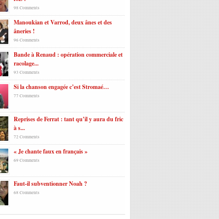
98 Comments
Manoukian et Varrod, deux ânes et des
âneries !
96 Comments
Bande à Renaud : opération commerciale et
racolage...
93 Comments
Si la chanson engagée c’est Stromaé…
77 Comments
Reprises de Ferrat : tant qu’il y aura du fric
à s...
72 Comments
« Je chante faux en français »
69 Comments
Faut-il subventionner Noah ?
68 Comments