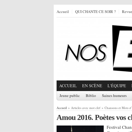
Accueil
QUI CHANTE CE SOIR ?
Revu
ACCUEIL
EN SCÈNE
L'ÉQUIPE
Jeune public
Biblio
Saines humeurs
Accueil
» Articles avec mot clef » Chansons et Mots 
Amou 2016. Poètes vos c
Festival Cha