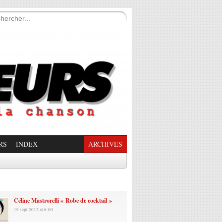
RS
INDEX
ARCHIVES
enade Enchantée
Céline Mastrorelli « Robe de cocktail »
19 sept 2012 at 6:00