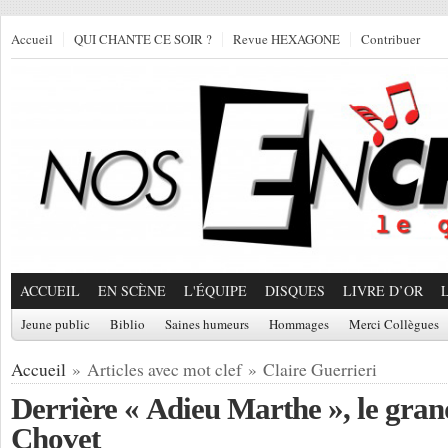
Accueil
QUI CHANTE CE SOIR ?
Revue HEXAGONE
Contribuer
ACCUEIL
EN SCÈNE
L'ÉQUIPE
DISQUES
LIVRE D’OR
Jeune public
Biblio
Saines humeurs
Hommages
Merci Collègues
Accueil
» Articles avec mot clef » Claire Guerrieri
Derrière « Adieu Marthe », le grand
Chovet