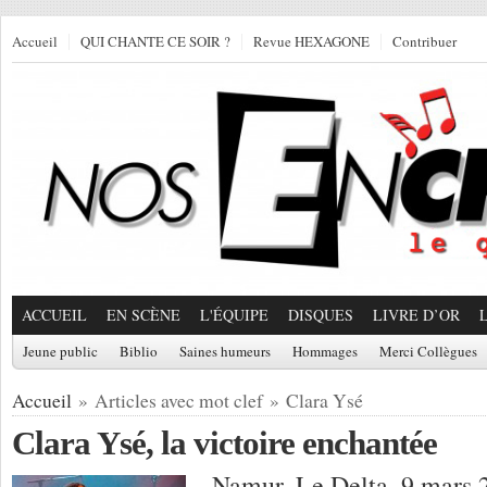
Accueil
QUI CHANTE CE SOIR ?
Revue HEXAGONE
Contribuer
ACCUEIL
EN SCÈNE
L'ÉQUIPE
DISQUES
LIVRE D’OR
Jeune public
Biblio
Saines humeurs
Hommages
Merci Collègues
Accueil
» Articles avec mot clef » Clara Ysé
Clara Ysé, la victoire enchantée
Namur, Le Delta, 9 mars 