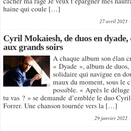
cacher ma rage Je veux t’épargner mes naufra
haine qui coule […]
27 avril 2023
Cyril Mokaiesh, de duos en dyade, d
aux grands soirs
A chaque album son élan cr
« Dyade », album de duos, u
solidaire qui navigue en do
maux du moment, sous le ci
possible. « Après le déluge
tu vas ? » se demande d’emblée le duo Cyr
Forrer. Une chanson tournée vers la […]
29 janvier 2022