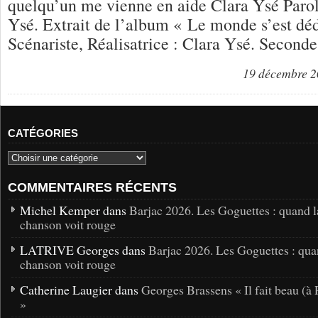
quelqu’un me vienne en aide Clara Ysé Paro
Ysé. Extrait de l’album « Le monde s’est dé
Scénariste, Réalisatrice : Clara Ysé. Second
19 décembre 
CATÉGORIES
COMMENTAIRES RÉCENTS
Michel Kemper dans
Barjac 2026. Les Goguettes : quand l
chanson voit rouge
LATRIVE Georges dans
Barjac 2026. Les Goguettes : qua
chanson voit rouge
Catherine Laugier dans
Georges Brassens « Il fait beau (à 
»