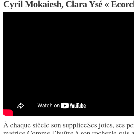
Cyril Mokaiesh, Clara Ysé « Ecorc
À chaque siècle son suppliceSes joies, ses pe
matrice,Comme l’huître à son rocherJe suis 