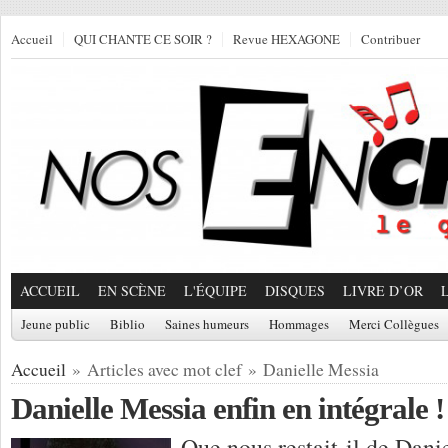
Accueil
QUI CHANTE CE SOIR ?
Revue HEXAGONE
Contribuer
ACCUEIL
EN SCÈNE
L'ÉQUIPE
DISQUES
LIVRE D’OR
Jeune public
Biblio
Saines humeurs
Hommages
Merci Collègues
Accueil
» Articles avec mot clef » Danielle Messia
Danielle Messia enfin en intégrale !
Que nous restait-il de Dani