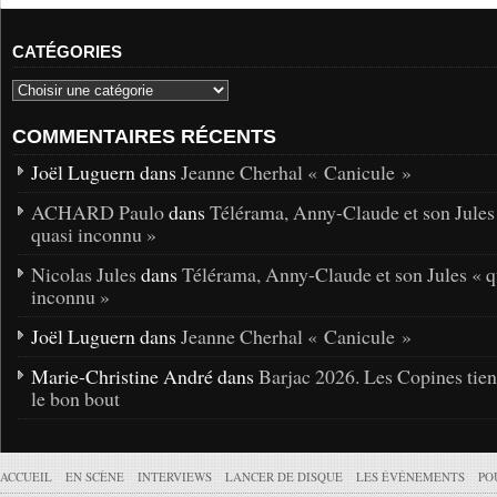
CATÉGORIES
COMMENTAIRES RÉCENTS
Joël Luguern dans
Jeanne Cherhal « Canicule »
ACHARD Paulo
dans
Télérama, Anny-Claude et son Jules
quasi inconnu »
Nicolas Jules
dans
Télérama, Anny-Claude et son Jules « q
inconnu »
Joël Luguern dans
Jeanne Cherhal « Canicule »
Marie-Christine André dans
Barjac 2026. Les Copines tie
le bon bout
ACCUEIL
EN SCÈNE
INTERVIEWS
LANCER DE DISQUE
LES ÉVÉNEMENTS
PO