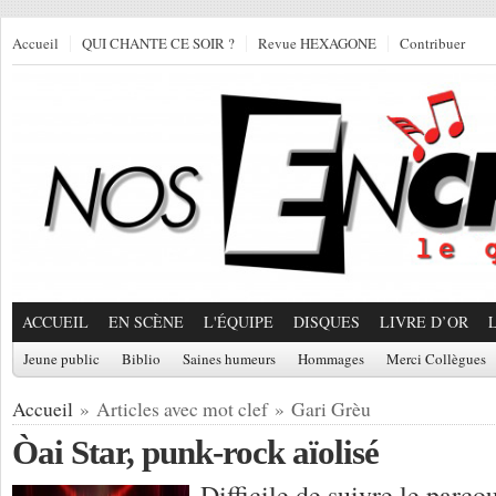
Accueil
QUI CHANTE CE SOIR ?
Revue HEXAGONE
Contribuer
ACCUEIL
EN SCÈNE
L'ÉQUIPE
DISQUES
LIVRE D’OR
Jeune public
Biblio
Saines humeurs
Hommages
Merci Collègues
Accueil
» Articles avec mot clef » Gari Grèu
Òai Star, punk-rock aïolisé
Difficile de suivre le parco