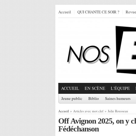
Accueil
QUI CHANTE CE SOIR ?
Revu
ACCUEIL
EN SCÈNE
L'ÉQUIPE
Jeune public
Biblio
Saines humeurs
Accueil
» Articles avec mot clef » Julie Rousseau
Off Avignon 2025, on y c
Fédéchanson