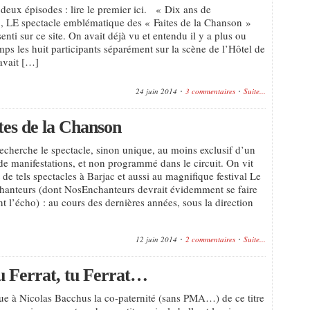
deux épisodes : lire le premier ici. « Dix ans de
, LE spectacle emblématique des « Faites de la Chanson »
senti sur ce site. On avait déjà vu et entendu il y a plus ou
ps les huit participants séparément sur la scène de l’Hôtel de
avait […]
24 juin 2014
3 commentaires
Suite...
tes de la Chanson
 recherche le spectacle, sinon unique, au moins exclusif d’un
de manifestations, et non programmé dans le circuit. On vit
de tels spectacles à Barjac et aussi au magnifique festival Le
hanteurs (dont NosEnchanteurs devrait évidemment se faire
t l’écho) : au cours des dernières années, sous la direction
12 juin 2014
2 commentaires
Suite...
tu Ferrat, tu Ferrat…
ue à Nicolas Bacchus la co-paternité (sans PMA…) de ce titre