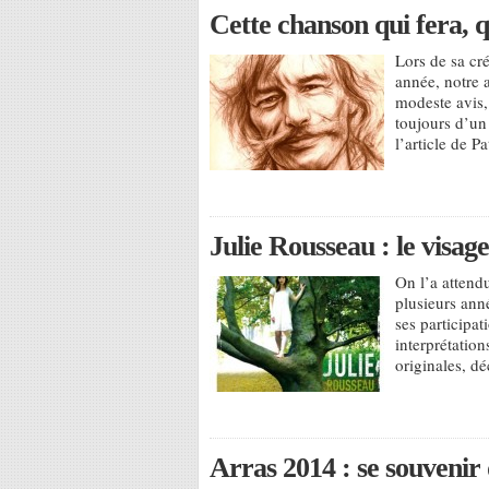
Cette chanson qui fera, 
Lors de sa cré
année, notre 
modeste avis, 
toujours d’un 
l’article de P
Julie Rousseau : le vis
On l’a attend
plusieurs anné
ses participa
interprétatio
originales, d
Arras 2014 : se souvenir 