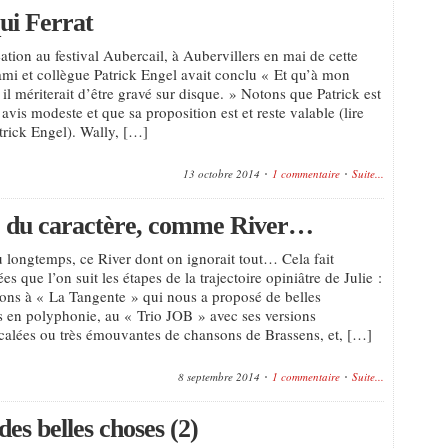
qui Ferrat
ation au festival Aubercail, à Aubervillers en mai de cette
ami et collègue Patrick Engel avait conclu « Et qu’à mon
il mériterait d’être gravé sur disque. » Notons que Patrick est
avis modeste et que sa proposition est et reste valable (lire
atrick Engel). Wally, […]
13 octobre 2014
1 commentaire
Suite...
age du caractère, comme River…
u longtemps, ce River dont on ignorait tout… Cela fait
es que l’on suit les étapes de la trajectoire opiniâtre de Julie :
tions à « La Tangente » qui nous a proposé de belles
ns en polyphonie, au « Trio JOB » avec ses versions
écalées ou très émouvantes de chansons de Brassens, et, […]
8 septembre 2014
1 commentaire
Suite...
des belles choses (2)