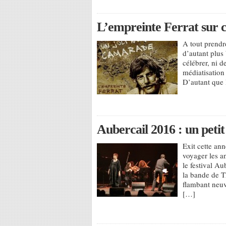
L’empreinte Ferrat sur c
A tout prendr
d’autant plus 
célébrer, ni 
médiatisatio
D’autant que l
Aubercail 2016 : un pet
Exit cette an
voyager les a
le festival Au
la bande de T
flambant neuv
[…]