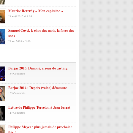
Maurice Reverdy « Mon capitaine »
28 août 2015 at 9:03
Samuel Covel, le choc des mots, la force des
sons
29 avr 2018 at 5:00
laires
Barjac 2013. Dimoné, erreur de casting
164 Comments
Barjac 2014 : Depoix (vaine) démesure
163 Comments
Lettre de Philippe Torreton à Jean Ferrat
117 Comments
Philippe Meyer : plus jamais de prochaine
fois !