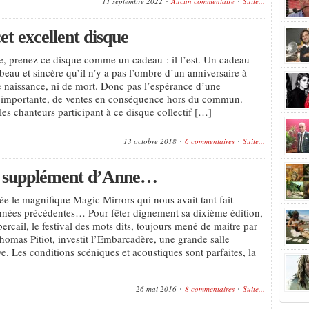
11 septembre 2022
Aucun commentaire
Suite...
et excellent disque
e, prenez ce disque comme un cadeau : il l’est. Un cadeau
beau et sincère qu’il n’y a pas l’ombre d’un anniversaire à
de naissance, ni de mort. Donc pas l’espérance d’une
n importante, de ventes en conséquence hors du commun.
es chanteurs participant à ce disque collectif […]
13 octobre 2018
6 commentaires
Suite...
it supplément d’Anne…
née le magnifique Magic Mirrors qui nous avait tant fait
nnées précédentes… Pour fêter dignement sa dixième édition,
bercail, le festival des mots dits, toujours mené de maitre par
homas Pitiot, investit l’Embarcadère, une grande salle
e. Les conditions scéniques et acoustiques sont parfaites, la
26 mai 2016
8 commentaires
Suite...