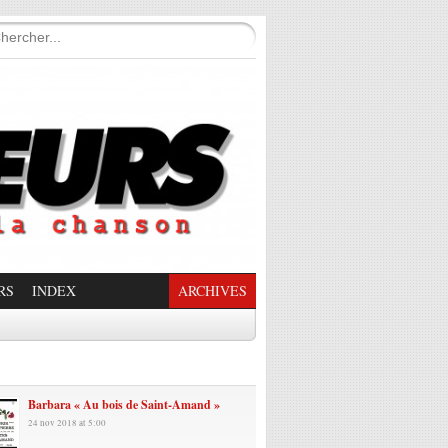
RS
INDEX
ARCHIVES
enade Enchantée
Barbara « Au bois de Saint-Amand »
24 nov 2018 at 5:00