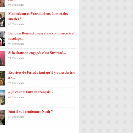
98 Comments
Manoukian et Varrod, deux ânes et des
âneries !
96 Comments
Bande à Renaud : opération commerciale et
racolage...
93 Comments
Si la chanson engagée c’est Stromaé…
77 Comments
Reprises de Ferrat : tant qu’il y aura du fric
à s...
72 Comments
« Je chante faux en français »
69 Comments
Faut-il subventionner Noah ?
68 Comments