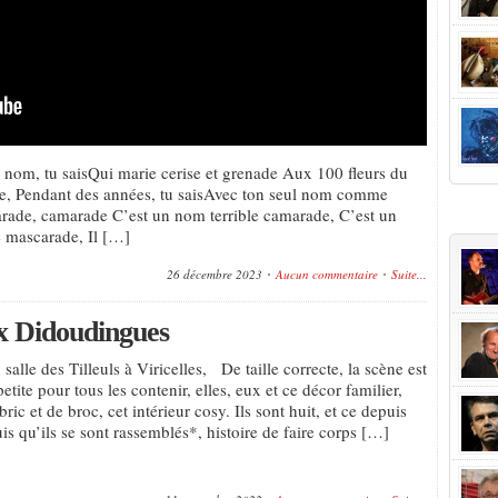
i nom, tu saisQui marie cerise et grenade Aux 100 fleurs du
, Pendant des années, tu saisAvec ton seul nom comme
+Popu
rade, camarade C’est un nom terrible camarade, C’est un
e mascarade, Il […]
26 décembre 2023
Aucun commentaire
Suite...
ux Didoudingues
, salle des Tilleuls à Viricelles, De taille correcte, la scène est
etite pour tous les contenir, elles, eux et ce décor familier,
bric et de broc, cet intérieur cosy. Ils sont huit, et ce depuis
is qu’ils se sont rassemblés*, histoire de faire corps […]