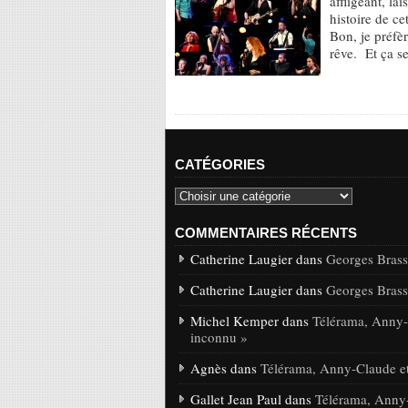
affligeant, la
histoire de ce
Bon, je préfè
rêve. Et ça s
CATÉGORIES
COMMENTAIRES RÉCENTS
Catherine Laugier dans
Georges Brasse
Catherine Laugier dans
Georges Brasse
Michel Kemper dans
Télérama, Anny-C
inconnu »
Agnès dans
Télérama, Anny-Claude et
Gallet Jean Paul dans
Télérama, Anny-