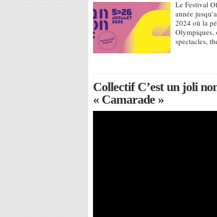
Le Festival O
année jusqu’au
2024 où la pé
Olympiques, o
spectacles, th
Collectif C’est un joli
« Camarade »