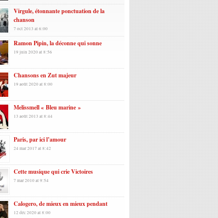
Virgule, étonnante ponctuation de la
chanson
7 oct 2013 at 6:00
Ramon Pipin, la déconne qui sonne
19 juin 2020 at 8:56
Chansons en Zut majeur
19 août 2020 at 8:00
Melissmell « Bleu marine »
13 août 2013 at 8:44
Paris, par ici l’amour
24 mar 2017 at 8:42
Cette musique qui crie Victoires
7 mar 2010 at 9:54
Calogero, de mieux en mieux pendant
12 déc 2020 at 8:00