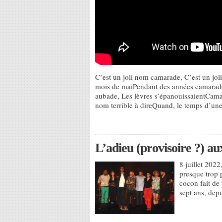
C’est un joli nom camarade, C’est un jol
mois de maiPendant des années camarade
aubade, Les lèvres s’épanouissaientCama
nom terrible à direQuand, le temps d’un
L’adieu (provisoire ?) a
8 juillet 2022
presque trop p
cocon fait de 
sept ans, depu