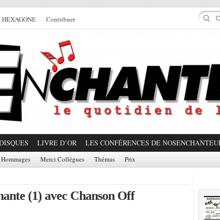
e HEXAGONE
Contribuer
DISQUES
LIVRE D’OR
LES CONFÉRENCES DE NOSENCHANTEU
Hommages
Merci Collègues
Thémas
Prix
Prom
hante (1) avec Chanson Off