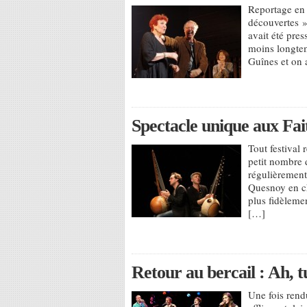
Reportage en 
découvertes »
avait été pres
moins longtem
Guînes et on 
Spectacle unique aux Fai
Tout festival
petit nombre 
régulièrement 
Quesnoy en c
plus fidèlemen
[…]
Retour au bercail : Ah, 
Une fois rend