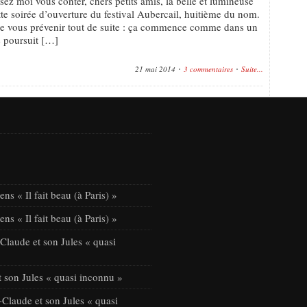
issez moi vous conter, chers petits amis, la belle et lumineuse
tte soirée d’ouverture du festival Aubercail, huitième du nom.
re vous prévenir tout de suite : ça commence comme dans un
e poursuit […]
21 mai 2014
3 commentaires
Suite...
ns « Il fait beau (à Paris) »
ns « Il fait beau (à Paris) »
laude et son Jules « quasi
 son Jules « quasi inconnu »
Claude et son Jules « quasi