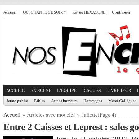
Accueil
QUI CHANTE CE SOIR ?
Revue HEXAGONE
Contribuer
ACCUEIL
EN SCÈNE
L'ÉQUIPE
DISQUES
LIVRE D’OR
Jeune public
Biblio
Saines humeurs
Hommages
Merci Collègues
Accueil
» Articles avec mot clef » Juliette(Page 4)
Entre 2 Caisses et Leprest : sales go
Ivry, le 11 octobre 2012, Ri