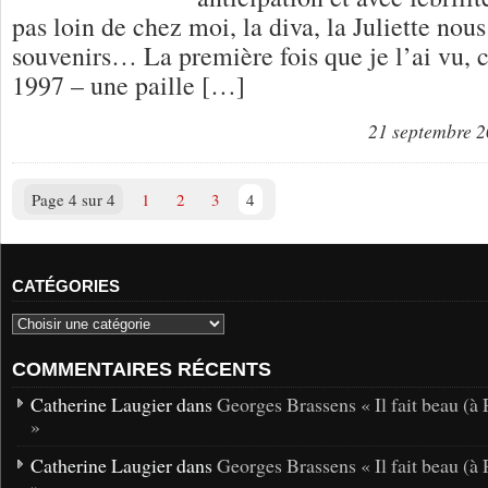
pas loin de chez moi, la diva, la Juliette nous
souvenirs… La première fois que je l’ai vu, c’
1997 – une paille […]
21 septembre 
Page 4 sur 4
1
2
3
4
CATÉGORIES
COMMENTAIRES RÉCENTS
Catherine Laugier dans
Georges Brassens « Il fait beau (à 
»
Catherine Laugier dans
Georges Brassens « Il fait beau (à 
»