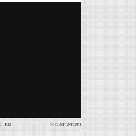
E
RSS
↑
NOSENCHANTEURS