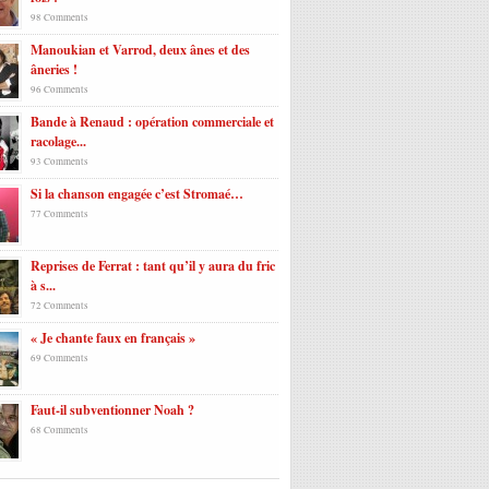
98 Comments
Manoukian et Varrod, deux ânes et des
âneries !
96 Comments
Bande à Renaud : opération commerciale et
racolage...
93 Comments
Si la chanson engagée c’est Stromaé…
77 Comments
Reprises de Ferrat : tant qu’il y aura du fric
à s...
72 Comments
« Je chante faux en français »
69 Comments
Faut-il subventionner Noah ?
68 Comments