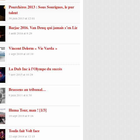
Pourchères 2013 : Sous Sourigues, le pur
talent
30 juin 2013 at 12:01
Barjac 2016. Van Deuq qui jamais s’en Liz
3 août 2016 at 9:29
Vincent Delerm « Vie Varda »
1 sept 2019 at 10:19
La Dub Inc à l’Olympe du succès
7 nov 2015 at 10:28
Brassens au tribunal…
9 juin 2011 at 6:30
Huma Tour, man ! [1/3]
19 sept 2019 at 9:16
Toulis fait Volt face
22 sept 2018 at 12:15