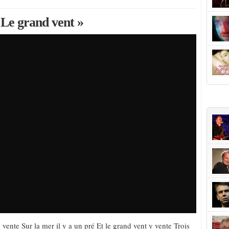
 Le grand vent »
+Popu
y vente Sur la mer il y a un pré Et le grand vent y vente Trois