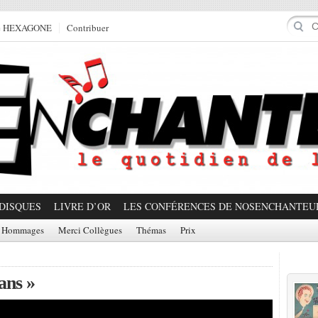
e HEXAGONE
Contribuer
DISQUES
LIVRE D’OR
LES CONFÉRENCES DE NOSENCHANTEU
Hommages
Merci Collègues
Thémas
Prix
Prom
ans »