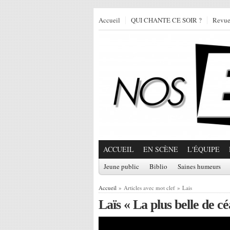
Accueil
QUI CHANTE CE SOIR ?
Revu
ACCUEIL
EN SCÈNE
L'ÉQUIPE
Jeune public
Biblio
Saines humeurs
Accueil
» Articles avec mot clef » Lais
Laïs « La plus belle de cé