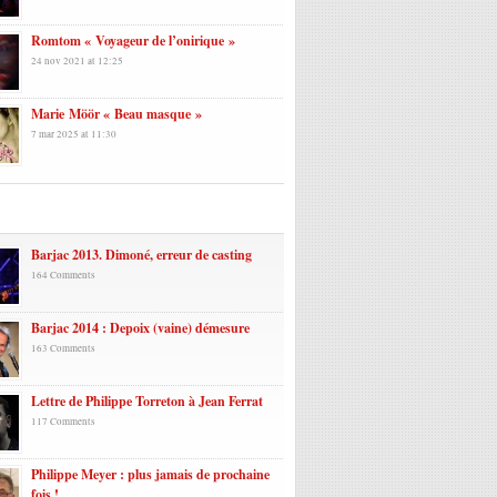
Romtom « Voyageur de l’onirique »
24 nov 2021 at 12:25
Marie Möör « Beau masque »
7 mar 2025 at 11:30
laires
Barjac 2013. Dimoné, erreur de casting
164 Comments
Barjac 2014 : Depoix (vaine) démesure
163 Comments
Lettre de Philippe Torreton à Jean Ferrat
117 Comments
Philippe Meyer : plus jamais de prochaine
fois !