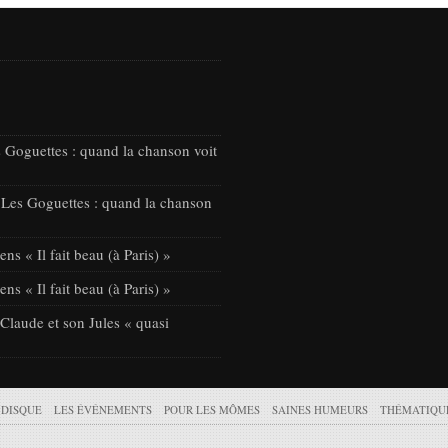
 Goguettes : quand la chanson voit
 Les Goguettes : quand la chanson
ns « Il fait beau (à Paris) »
ns « Il fait beau (à Paris) »
laude et son Jules « quasi
 DISQUE
LES ÉVÉNEMENTS
POUR LES MÔMES
SAINES HUMEURS
THÉMATIQU