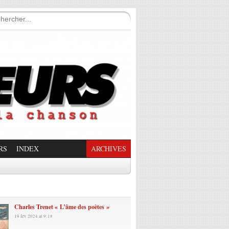
RS
INDEX
ARCHIVES
enade Enchantée
Charles Trenet « L’âme des poètes »
19 fév 2024 at 9:18