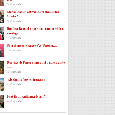
98 Comments
Manoukian et Varrod, deux ânes et des
âneries !
96 Comments
Bande à Renaud : opération commerciale et
racolage...
93 Comments
Si la chanson engagée c’est Stromaé…
77 Comments
Reprises de Ferrat : tant qu’il y aura du fric
à s...
72 Comments
« Je chante faux en français »
69 Comments
Faut-il subventionner Noah ?
68 Comments