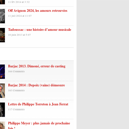
11 fév 2014 at 3:32
Off Avignon 2024, les amours retrouvées
11 juil 2024 at 11:07
Tadoussac : une histoire d’amour musicale
10 juin 2013 at 5:07
laires
Barjac 2013. Dimoné, erreur de casting
164 Comments
Barjac 2014 : Depoix (vaine) démesure
163 Comments
Lettre de Philippe Torreton à Jean Ferrat
117 Comments
Philippe Meyer : plus jamais de prochaine
fois !