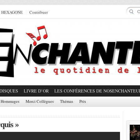
e HEXAGONE
Contribuer
DISQUES
LIVRE D’OR
LES CONFÉRENCES DE NOSENCHANTEU
Hommages
Merci Collègues
Thémas
Prix
Prom
quis »