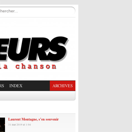
RS
INDEX
ARCHIVES
enade Enchantée
Laurent Montagne, s’en souvenir
31 mar 2019 at 1:04