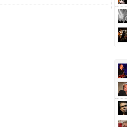
+Popu