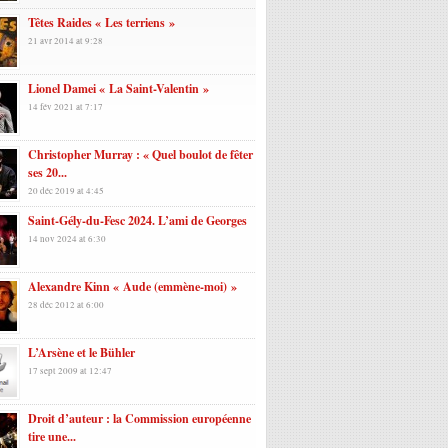
Têtes Raides « Les terriens »
21 avr 2014 at 9:28
Lionel Damei « La Saint-Valentin »
14 fév 2021 at 7:17
Christopher Murray : « Quel boulot de fêter
ses 20...
20 déc 2019 at 4:45
Saint-Gély-du-Fesc 2024. L’ami de Georges
14 nov 2024 at 6:30
Alexandre Kinn « Aude (emmène-moi) »
28 déc 2012 at 6:00
L’Arsène et le Bühler
17 sept 2009 at 12:47
Droit d’auteur : la Commission européenne
tire une...