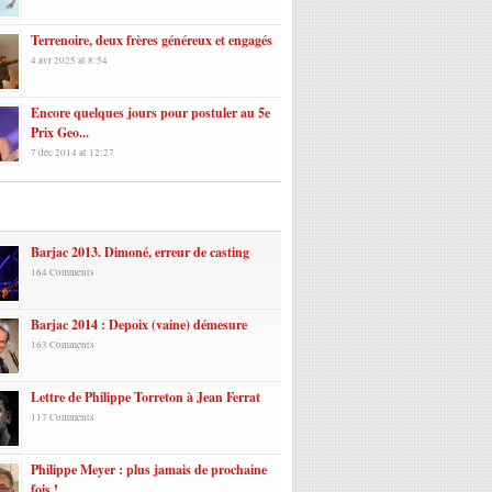
Terrenoire, deux frères généreux et engagés
4 avr 2025 at 8:54
Encore quelques jours pour postuler au 5e
Prix Geo...
7 déc 2014 at 12:27
laires
Barjac 2013. Dimoné, erreur de casting
164 Comments
Barjac 2014 : Depoix (vaine) démesure
163 Comments
Lettre de Philippe Torreton à Jean Ferrat
117 Comments
Philippe Meyer : plus jamais de prochaine
fois !