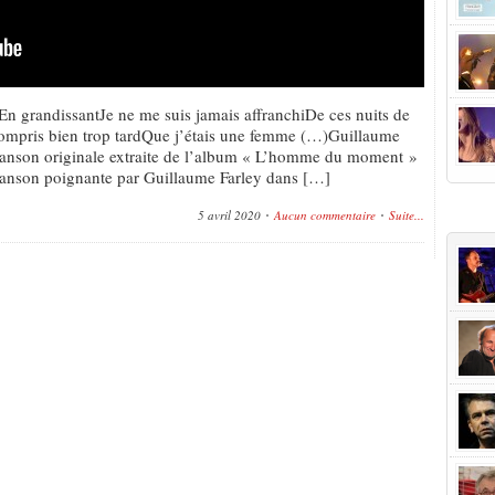
iEn grandissantJe ne me suis jamais affranchiDe ces nuits de
compris bien trop tardQue j’étais une femme (…)Guillaume
hanson originale extraite de l’album « L’homme du moment »
chanson poignante par Guillaume Farley dans […]
+Popu
5 avril 2020
Aucun commentaire
Suite...