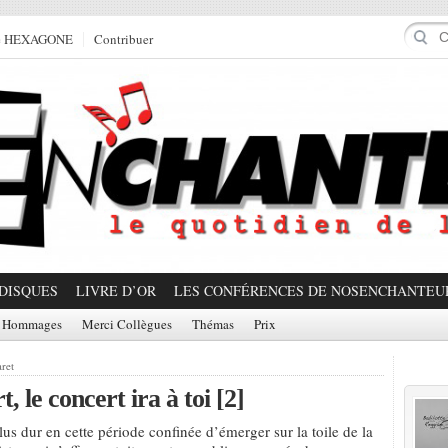
e HEXAGONE
Contribuer
DISQUES
LIVRE D’OR
LES CONFÉRENCES DE NOSENCHANTEU
Hommages
Merci Collègues
Thémas
Prix
Prom
ret
, le concert ira à toi [2]
us dur en cette période confinée d’émerger sur la toile de la