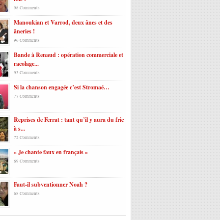
98 Comments
Manoukian et Varrod, deux ânes et des
âneries !
96 Comments
Bande à Renaud : opération commerciale et
racolage...
93 Comments
Si la chanson engagée c’est Stromaé…
77 Comments
Reprises de Ferrat : tant qu’il y aura du fric
à s...
72 Comments
« Je chante faux en français »
69 Comments
Faut-il subventionner Noah ?
68 Comments