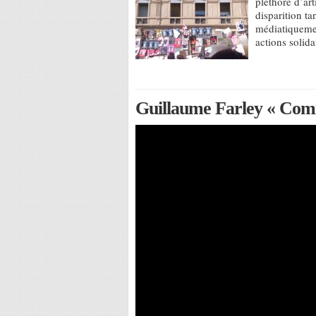
pléthore d’art
disparition ta
médiatiquemen
actions solida
Guillaume Farley « Comi