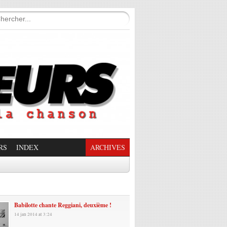
RS
INDEX
ARCHIVES
enade Enchantée
Babilotte chante Reggiani, deuxième !
14 jan 2014 at 3:24