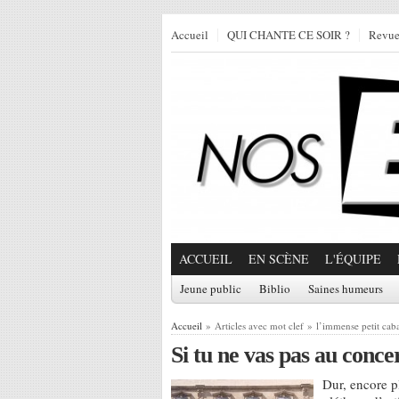
Accueil
QUI CHANTE CE SOIR ?
Revu
ACCUEIL
EN SCÈNE
L'ÉQUIPE
Jeune public
Biblio
Saines humeurs
Accueil
» Articles avec mot clef » l’immense petit caba
Si tu ne vas pas au concert
Dur, encore pl