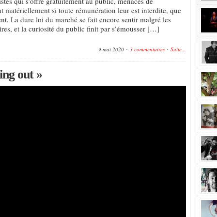
istes qui s’offre gratuitement au public, menacés de
nt matériellement si toute rémunération leur est interdite, que
t. La dure loi du marché se fait encore sentir malgré les
ires, et la curiosité du public finit par s’émousser […]
9 mai 2020
3 commentaires
Suite...
ng out »