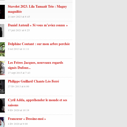
Stavelot 2023. Lila Tamazit Trio : Magny
magnifiée
21 nov 2023 at 8:45
Daniel Auteuil « Si vous m’aviez connu »
17 juil 2021 at 8:25
Delphine Coutant : sur mon arbre perchée
2 oct 2013 at 11:11
Les Frères Jacques, nouveaux regards
signés Dufour...
27 sept 2015 at 7:43
Philippe Guillard Chante Léo Ferré
27 fév 2013 at 6:00
Cyril Adda, appréhender le monde et ses
saisons
9 fév 2020 at 10:19
Francœur « Dessine-moi »
4 fév 2020 at 9:00