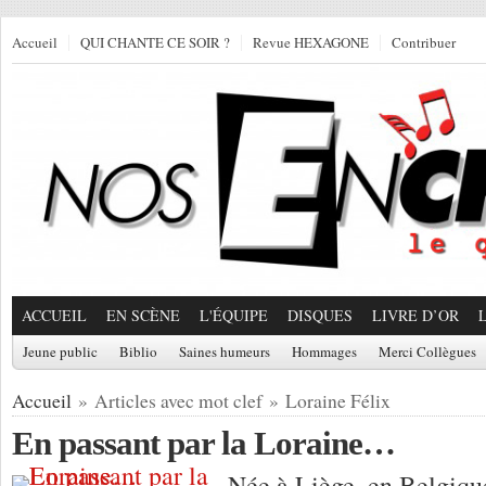
Accueil
QUI CHANTE CE SOIR ?
Revue HEXAGONE
Contribuer
ACCUEIL
EN SCÈNE
L'ÉQUIPE
DISQUES
LIVRE D’OR
Jeune public
Biblio
Saines humeurs
Hommages
Merci Collègues
Accueil
» Articles avec mot clef » Loraine Félix
En passant par la Loraine…
Née à Liège, en Belgique