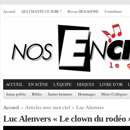
Accueil
QUI CHANTE CE SOIR ?
Revue HEXAGONE
Contribuer
ACCUEIL
EN SCÈNE
L'ÉQUIPE
DISQUES
LIVRE D’OR
Jeune public
Biblio
Saines humeurs
Hommages
Merci Collègues
Accueil
» Articles avec mot clef » Luc Alenvers
Luc Alenvers « Le clown du rodéo 