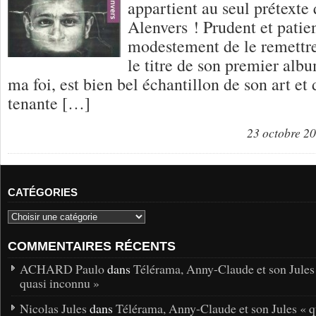
appartient au seul prétexte 
Alenvers ! Prudent et patient
modestement de le remettre 
le titre de son premier album
ma foi, est bien bel échantillon de son art e
tenante […]
23 octobre 2
CATÉGORIES
COMMENTAIRES RÉCENTS
ACHARD Paulo
dans
Télérama, Anny-Claude et son Jules
quasi inconnu »
Nicolas Jules
dans
Télérama, Anny-Claude et son Jules « q