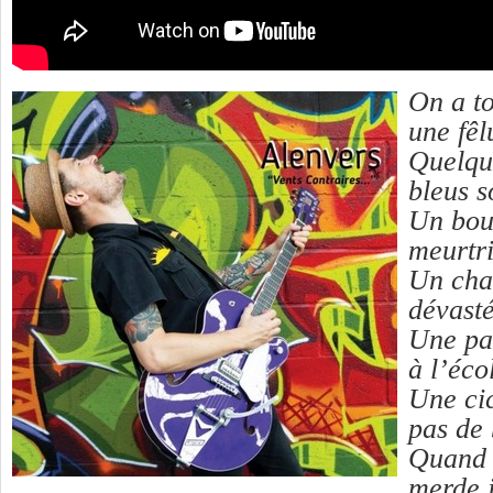
On a to
une fêl
Quelque
bleus s
Un bou
meurtri
Un cha
dévast
Une par
à l’éco
Une cic
pas de 
Quand 
merde 