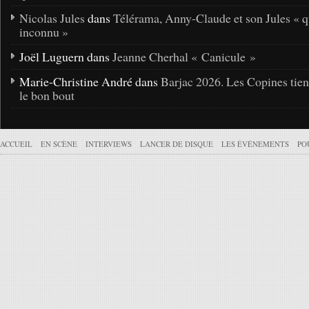
Nicolas Jules
dans
Télérama, Anny-Claude et son Jules « q
inconnu »
Joël Luguern dans
Jeanne Cherhal « Canicule »
Marie-Christine André dans
Barjac 2026. Les Copines tie
le bon bout
ACCUEIL
EN SCÈNE
INTERVIEWS
LANCER DE DISQUE
LES ÉVÉNEMENTS
PO