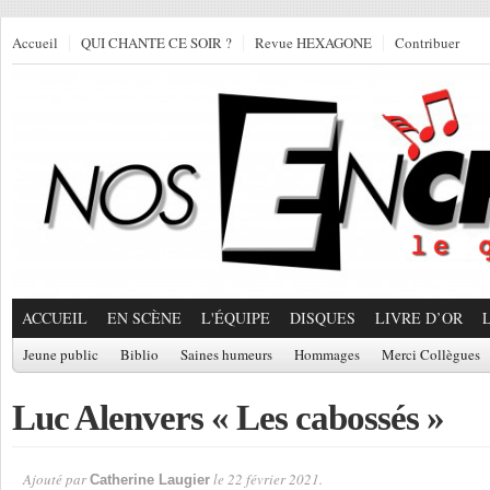
Accueil
QUI CHANTE CE SOIR ?
Revue HEXAGONE
Contribuer
ACCUEIL
EN SCÈNE
L'ÉQUIPE
DISQUES
LIVRE D’OR
Jeune public
Biblio
Saines humeurs
Hommages
Merci Collègues
Luc Alenvers « Les cabossés »
Ajouté par
le 22 février 2021.
Catherine Laugier
Par