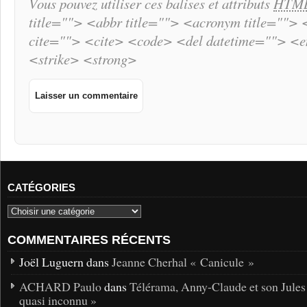
Vous pouvez utiliser ces balises et attributs
HTM
title=""> <abbr title=""> <acronym title="">
cite=""> <cite> <code> <del datetime=""> <
<strike> <strong>
CATÉGORIES
COMMENTAIRES RÉCENTS
Joël Luguern dans
Jeanne Cherhal « Canicule »
ACHARD Paulo
dans
Télérama, Anny-Claude et son Jules
quasi inconnu »