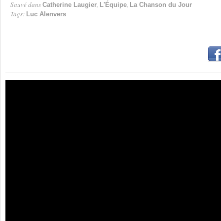
Sauvé dans
,
,
Catherine Laugier
L'Équipe
La Chanson du Jour
Tags:
Luc Alenvers