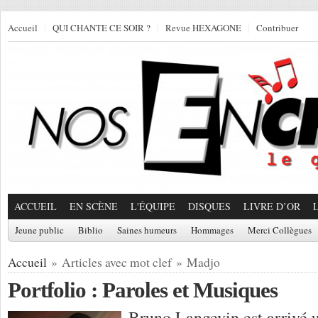
Accueil
QUI CHANTE CE SOIR ?
Revue HEXAGONE
Contribuer
ACCUEIL
EN SCÈNE
L'ÉQUIPE
DISQUES
LIVRE D’OR
Jeune public
Biblio
Saines humeurs
Hommages
Merci Collègues
Accueil
» Articles avec mot clef » Madjo
Portfolio : Paroles et Musiques
Bruno Langevin est arrivé 