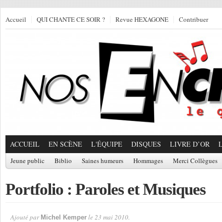
Accueil
QUI CHANTE CE SOIR ?
Revue HEXAGONE
Contribuer
ACCUEIL
EN SCÈNE
L'ÉQUIPE
DISQUES
LIVRE D’OR
Jeune public
Biblio
Saines humeurs
Hommages
Merci Collègues
Portfolio : Paroles et Musiques
Ajouté par
le 23 mai 2010.
Michel Kemper
Par