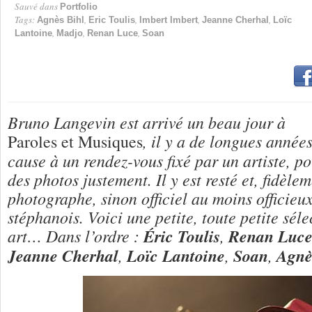
Sauvé dans
Portfolio
Tags:
,
,
,
,
Agnès Bihl
Eric Toulis
Imbert Imbert
Jeanne Cherhal
Loïc
,
,
,
Lantoine
Madjo
Renan Luce
Soan
Bruno Langevin est arrivé un beau jour à
, il y a de longues années
Paroles et Musiques
cause à un rendez-vous fixé par un artiste, p
des photos justement. Il y est resté et, fidèle
photographe, sinon officiel au moins officieux
stéphanois. Voici une petite, toute petite sél
art… Dans l’ordre :
Éric Toulis
,
Renan Luc
Jeanne Cherhal
,
Loïc Lantoine
,
Soan
,
Agnè