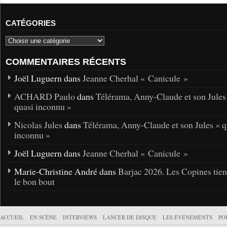
CATÉGORIES
COMMENTAIRES RÉCENTS
Joël Luguern dans
Jeanne Cherhal « Canicule »
ACHARD Paulo
dans
Télérama, Anny-Claude et son Jules
quasi inconnu »
Nicolas Jules
dans
Télérama, Anny-Claude et son Jules « q
inconnu »
Joël Luguern dans
Jeanne Cherhal « Canicule »
Marie-Christine André dans
Barjac 2026. Les Copines tie
le bon bout
ACCUEIL
EN SCÈNE
INTERVIEWS
LANCER DE DISQUE
LES ÉVÉNEMENTS
PO