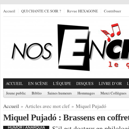
Accueil
QUI CHANTE CE SOIR ?
Revue HEXAGONE
Contribuer
ACCUEIL
EN SCÈNE
L'ÉQUIPE
DISQUES
LIVRE D’OR
Jeune public
Biblio
Saines humeurs
Hommages
Merci Collègues
Accueil
» Articles avec mot clef » Miquel Pujadó
Miquel Pujadó : Brassens en coffret
S’il est docteur en philolog