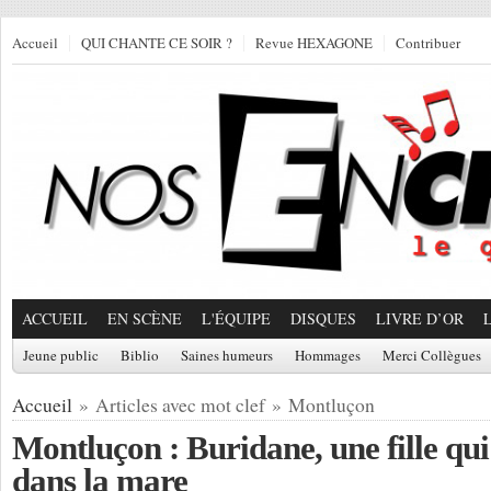
Accueil
QUI CHANTE CE SOIR ?
Revue HEXAGONE
Contribuer
ACCUEIL
EN SCÈNE
L'ÉQUIPE
DISQUES
LIVRE D’OR
Jeune public
Biblio
Saines humeurs
Hommages
Merci Collègues
Accueil
» Articles avec mot clef » Montluçon
Montluçon : Buridane, une fille qui
dans la mare