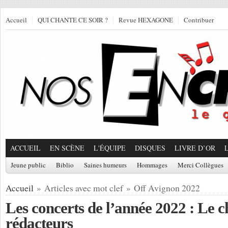
Accueil
QUI CHANTE CE SOIR ?
Revue HEXAGONE
Contribuer
ACCUEIL
EN SCÈNE
L'ÉQUIPE
DISQUES
LIVRE D’OR
Jeune public
Biblio
Saines humeurs
Hommages
Merci Collègues
Accueil
» Articles avec mot clef » Off Avignon 2022
Les concerts de l’année 2022 : Le c
rédacteurs