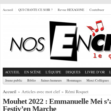
Accueil
QUI CHANTE CE SOIR ?
Revue HEXAGONE
Contribuer
ACCUEIL
EN SCÈNE
L'ÉQUIPE
DISQUES
LIVRE D’OR
Jeune public
Biblio
Saines humeurs
Hommages
Merci Collègues
Accueil
» Articles avec mot clef » Rémi Roquet
Mouhet 2022 : Emmanuelle Mei s’a
Festiv’en Marche