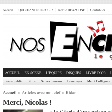
Accueil
QUI CHANTE CE SOIR ?
Revue HEXAGONE
Contribuer
ACCUEIL
EN SCÈNE
L'ÉQUIPE
DISQUES
LIVRE D’OR
Jeune public
Biblio
Saines humeurs
Hommages
Merci Collègues
Accueil
» Articles avec mot clef » Ridan
Merci, Nicolas !
« Je t’écris d’une prison si