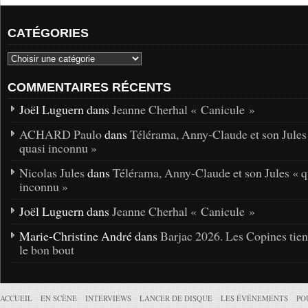
CATÉGORIES
COMMENTAIRES RÉCENTS
Joël Luguern dans
Jeanne Cherhal « Canicule »
ACHARD Paulo
dans
Télérama, Anny-Claude et son Jules
quasi inconnu »
Nicolas Jules
dans
Télérama, Anny-Claude et son Jules « q
inconnu »
Joël Luguern dans
Jeanne Cherhal « Canicule »
Marie-Christine André dans
Barjac 2026. Les Copines tie
le bon bout
ACCUEIL
EN SCÈNE
INTERVIEWS
LANCER DE DISQUE
LES ÉVÉNEMENTS
PO