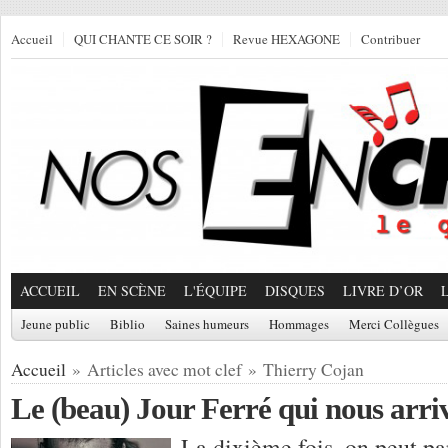
Accueil
QUI CHANTE CE SOIR ?
Revue HEXAGONE
Contribuer
ACCUEIL
EN SCÈNE
L'ÉQUIPE
DISQUES
LIVRE D’OR
Jeune public
Biblio
Saines humeurs
Hommages
Merci Collègues
Accueil
» Articles avec mot clef » Thierry Cojan
Le (beau) Jour Ferré qui nous arri
La dixième fois, on peut par