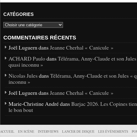
CATÉGORIES
COMMENTAIRES RÉCENTS
Joël Luguern dans
Jeanne Cherhal « Canicule »
ACHARD Paulo
dans
Télérama, Anny-Claude et son Jules
quasi inconnu »
Nicolas Jules
dans
Télérama, Anny-Claude et son Jules « q
inconnu »
Joël Luguern dans
Jeanne Cherhal « Canicule »
Marie-Christine André dans
Barjac 2026. Les Copines tie
le bon bout
ACCUEIL
EN SCÈNE
INTERVIEWS
LANCER DE DISQUE
LES ÉVÉNEMENTS
PO