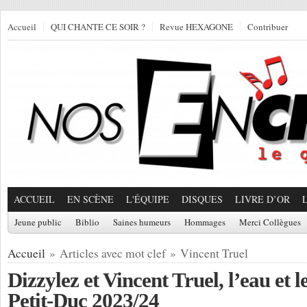
Accueil
QUI CHANTE CE SOIR ?
Revue HEXAGONE
Contribuer
ACCUEIL
EN SCÈNE
L'ÉQUIPE
DISQUES
LIVRE D’OR
Jeune public
Biblio
Saines humeurs
Hommages
Merci Collègues
Accueil
» Articles avec mot clef » Vincent Truel
Dizzylez et Vincent Truel, l’eau et l
Petit-Duc 2023/24