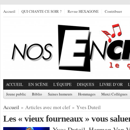
Accueil
QUI CHANTE CE SOIR ?
Revue HEXAGONE
Contribuer
ACCUEIL
EN SCÈNE
L'ÉQUIPE
DISQUES
LIVRE D’OR
Jeune public
Biblio
Saines humeurs
Hommages
Merci Collègues
Accueil
» Articles avec mot clef » Yves Duteil
Les « vieux fourneaux » vous salue
Yves Duteil, Herman Van V