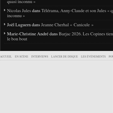
quasi inconnu »
Nicolas Jules
dans
Télérama, Anny-Claude et son Jules « q
inconnu »
Joël Luguern dans
Jeanne Cherhal « Canicule »
Marie-Christine André dans
Barjac 2026. Les Copines tie
le bon bout
ACCUEIL
EN SCÈNE
INTERVIEWS
LANCER DE DISQUE
LES ÉVÉNEMENTS
PO