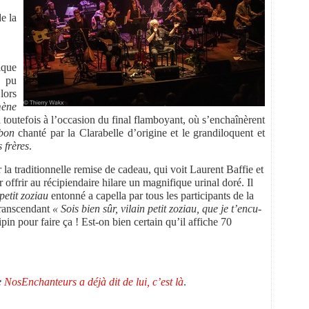
e la
que
l pu
lors
mène
 toutefois à l’occasion du final flamboyant, où s’enchaînèrent
bon
chanté par la Clarabelle d’origine et le grandiloquent et
 frères
.
 la traditionnelle remise de cadeau, qui voit Laurent Baffie et
ffrir au récipiendaire hilare un magnifique urinal doré. Il
petit zoziau
entonné a capella par tous les participants de la
transcendant
« Sois bien sûr, vilain petit zoziau, que je t’encu-
n pour faire ça ! Est-on bien certain qu’il affiche 70
e
NosEnchanteurs a déjà dit de lui, c’est là
.