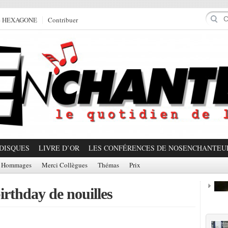
e HEXAGONE
Contribuer
DISQUES
LIVRE D’OR
LES CONFÉRENCES DE NOSENCHANTEU
Hommages
Merci Collègues
Thémas
Prix
irthday de nouilles
Prom
Partager!