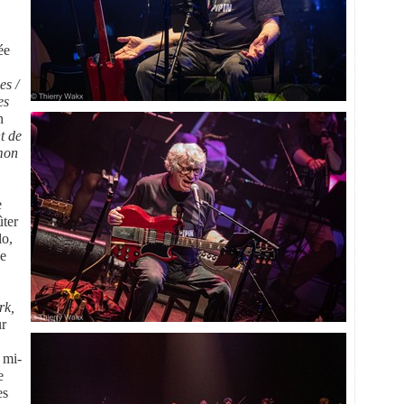
ée
es /
es
n
t de
 mon
e
ûter
lo,
de
rk,
r
 mi-
e
es