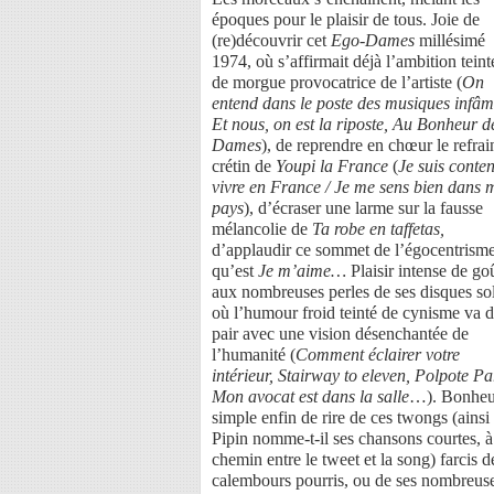
époques pour le plaisir de tous. Joie de
(re)découvrir cet
Ego-Dames
millésimé
1974, où s’affirmait déjà l’ambition teint
de morgue provocatrice de l’artiste (
On
entend dans le poste des musiques infâm
Et nous, on est la riposte, Au Bonheur d
Dames
), de reprendre en chœur le refrai
crétin de
Youpi la France
(
Je suis conten
vivre en France / Je me sens bien dans
pays
), d’écraser une larme sur la fausse
mélancolie de
Ta robe en taffetas,
d’applaudir ce sommet de l’égocentrism
qu’est
Je m’aime…
Plaisir intense de go
aux nombreuses perles de ses disques so
où l’humour froid teinté de cynisme va 
pair avec une vision désenchantée de
l’humanité (
Comment éclairer votre
intérieur, Stairway to eleven, Polpote Pa
Mon avocat est dans la salle
…). Bonheu
simple enfin de rire de ces twongs (ainsi
Pipin nomme-t-il ses chansons courtes, à
chemin entre le tweet et la song) farcis d
calembours pourris, ou de ses nombreus