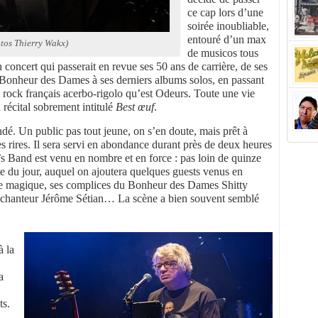
ce cap lors d’une
soirée inoubliable,
entouré d’un max
tos Thierry Wakx)
de musicos tous
 concert qui passerait en revue ses 50 ans de carrière, de ses
 Bonheur des Dames à ses derniers albums solos, en passant
 rock français acerbo-rigolo qu’est Odeurs. Toute une vie
 récital sobrement intitulé
Best œuf
.
é. Un public pas tout jeune, on s’en doute, mais prêt à
ses rires. Il sera servi en abondance durant près de deux heures
s Band est venu en nombre et en force : pas loin de quinze
te du jour, auquel on ajoutera quelques guests venus en
are magique, ses complices du Bonheur des Dames Shitty
-chanteur Jérôme Sétian… La scène a bien souvent semblé
à la
a
ts.