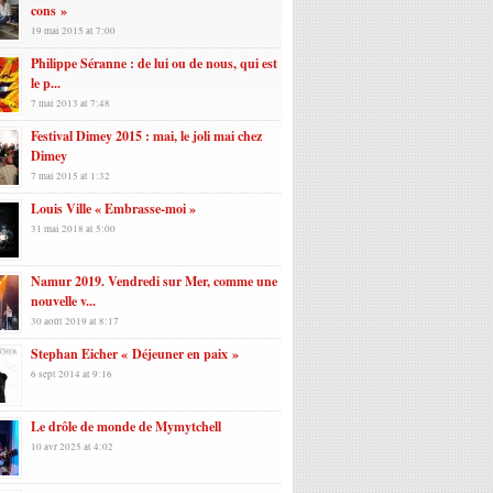
cons »
19 mai 2015 at 7:00
Philippe Séranne : de lui ou de nous, qui est
le p...
7 mai 2013 at 7:48
Festival Dimey 2015 : mai, le joli mai chez
Dimey
7 mai 2015 at 1:32
Louis Ville « Embrasse-moi »
31 mai 2018 at 5:00
Namur 2019. Vendredi sur Mer, comme une
nouvelle v...
30 août 2019 at 8:17
Stephan Eicher « Déjeuner en paix »
6 sept 2014 at 9:16
Le drôle de monde de Mymytchell
10 avr 2025 at 4:02