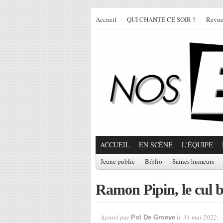
Accueil
QUI CHANTE CE SOIR ?
Revu
ACCUEIL
EN SCÈNE
L'ÉQUIPE
Jeune public
Biblio
Saines humeurs
Ramon Pipin, le cul b
Ajouté par
le 31 mai 2022.
Pol De Groeve