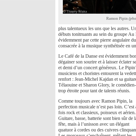
Ramon Pipin
(pho
plus talentueux les uns que les autres. Un
débuts tonitruants au sein du groupe Au
évidemment par cette pierre angulaire du
consacrée à la musique synthétisée en un
Le Café de la Danse est évidemment bond
dégainer son sourire et à laisser éclater 
et demi d’un concert généreux. Le Pipin’
musiciens et choristes entourent la vedet
renfort : Jean-Michel Kajdan et sa guit
Télaouine et Sharon Glory, le comédien
trop étroite pour tant de talents réunis.
Comme toujours avec Ramon Pipin, la
perfection musicale n’est pas loin. C’est 
fois rock et classieux, poisseux et aérien.
Guitare, basse, batterie sont bien sûr de l
fête, mais à l’unisson avec un élégant
quatuor à cordes ou des cuivres clinquan
Les morceaux s’enchaînent, mêlant les