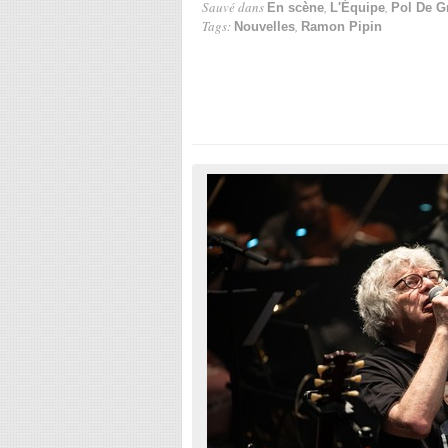
Sauvé dans
,
,
En scène
L'Équipe
Pol De G
Tags:
,
Nouvelles
Ramon Pipin