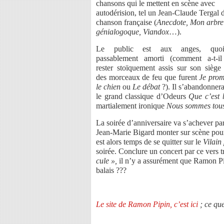
chansons qui le mettent en scène avec
autodérision, tel un Jean-Claude Tergal d
chanson française (
Anecdote, Mon arbre
génialogoque, Viandox
…).
Le public est aux anges, quoi
passablement amorti (comment a-t-i
rester stoïquement assis sur son siège 
des morceaux de feu que furent
Je pro
le chien
ou
Le débat
?). Il s’abandonnera
le grand classique d’Odeurs
Que c’est 
martialement ironique
Nous sommes tous
La soirée d’anniversaire va s’achever par
Jean-Marie Bigard monter sur scène pour o
est alors temps de se quitter sur le
Vilain 
soirée. Conclure un concert par ce vers 
cule »,
il n’y a assurément que Ramon Pipi
balais ???
Le site de Ramon Pipin, c’est ici
; ce qu