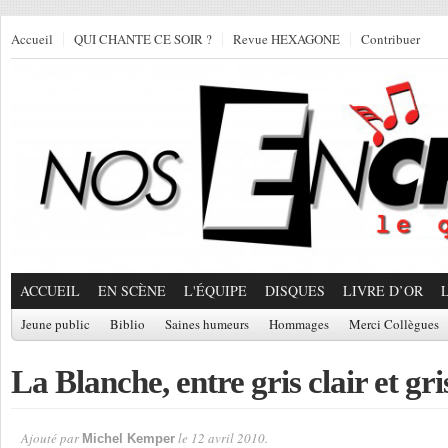
Accueil
QUI CHANTE CE SOIR ?
Revue HEXAGONE
Contribuer
ACCUEIL
EN SCÈNE
L'ÉQUIPE
DISQUES
LIVRE D’OR
Jeune public
Biblio
Saines humeurs
Hommages
Merci Collègues
La Blanche, entre gris clair et gri
Ajouté par
le 12 avril 2010.
Michel Kemper
Par