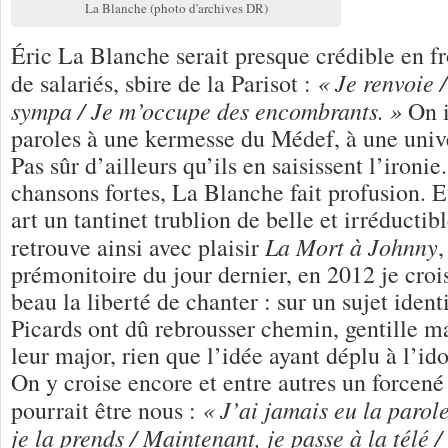
La Blanche (photo d'archives DR)
Éric La Blanche serait presque crédible en fr
« Je renvoie /
de salariés, sbire de la Parisot :
sympa / Je m’occupe des encombrants. »
On i
paroles à une kermesse du Médef, à une uni
Pas sûr d’ailleurs qu’ils en saisissent l’ironi
chansons fortes, La Blanche fait profusion. 
art un tantinet trublion de belle et irréducti
La Mort à Johnny
retrouve ainsi avec plaisir
,
prémonitoire du jour dernier, en 2012 je crois
beau la liberté de chanter : sur un sujet ident
Picards ont dû rebrousser chemin, gentille m
leur major, rien que l’idée ayant déplu à l’id
On y croise encore et entre autres un forcené
« J’ai jamais eu la parol
pourrait être nous :
je la prends / Maintenant, je passe à la télé /