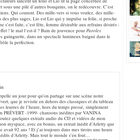
ectateurs lancent un folio et Lio lit la page concernée de
vert sous une pile d’autres bouquins, on le redécouvre. C’est
tiens. Qui courent. Des mille-vers si vous voulez, des mille-
s des plus sages, Lio est Lio qui y impulse sa folie, si proche
e s’est faite, c’est fête, femme désirable aux refrains désirés :
effet ! le mal l’est-il ? Bain de jouvence pour
Paroles
ées guinguette, dans un spectacle lumineux baigné dans le
ôle la perfection.
roles
in
pelle un jour pour qu’on partage sur une scène notre
rt, que je revisite en dehors des classiques et du tableau
des leurres de l’heure, hors du temps pressé, simplement
(album PRÉVERT -1999- chansons inédites par VANINA
utez quelques extraits audio du CD et vidéos de mon
mon myspace, avec en bonus, un extrait inédit d’Arletty que
le avait 92 ans ! Et j’ai toujours dans mes tiroirs une heure
édits d’Arletty. Mais tout le monde s’en fout…