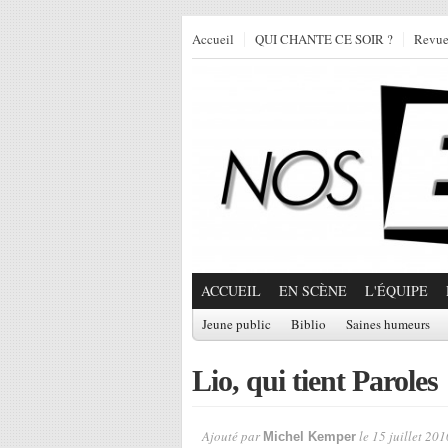
Accueil
QUI CHANTE CE SOIR ?
Revu
ACCUEIL
EN SCÈNE
L'ÉQUIPE
Jeune public
Biblio
Saines humeurs
Lio, qui tient Paroles
Ajouté par
le 15 juillet 201
Michel Kemper