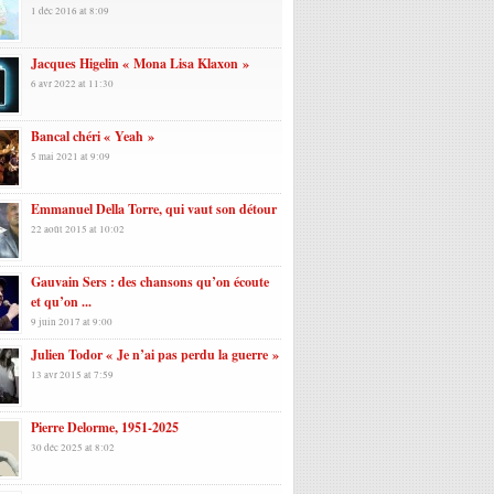
1 déc 2016 at 8:09
Jacques Higelin « Mona Lisa Klaxon »
6 avr 2022 at 11:30
Bancal chéri « Yeah »
5 mai 2021 at 9:09
Emmanuel Della Torre, qui vaut son détour
22 août 2015 at 10:02
Gauvain Sers : des chansons qu’on écoute
et qu’on ...
9 juin 2017 at 9:00
Julien Todor « Je n’ai pas perdu la guerre »
13 avr 2015 at 7:59
Pierre Delorme, 1951-2025
30 déc 2025 at 8:02