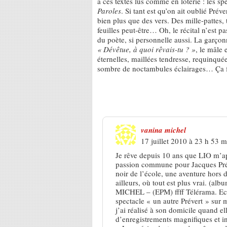
a ces textes lus comme en loterie : les sp
Paroles
. Si tant est qu’on ait oublié Pré
bien plus que des vers. Des mille-pattes, 
feuilles peut-être… Oh, le récital n’est pa
du poète, si personnelle aussi. La garçonn
« Dévêtue, à quoi rêvais-tu ? »
, le mâle 
éternelles, maillées tendresse, requinqu
sombre de noctambules éclairages… Ça fr
Une réponse à
Lio, qui tient Pa
vanina michel
17 juillet 2010 à 23 h 53 m
Je rêve depuis 10 ans que LIO m’ap
passion commune pour Jacques Préve
noir de l’école, une aventure hors 
ailleurs, où tout est plus vrai. 
MICHEL – (EPM) ffff Télérama. Eco
spectacle « un autre Prévert » sur 
j’ai réalisé à son domicile quand el
d’enregistrements magnifiques et in