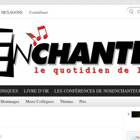
e HEXAGONE
Contribuer
DISQUES
LIVRE D’OR
LES CONFÉRENCES DE NOSENCHANTEU
Hommages
Merci Collègues
Thémas
Prix
Prom
0.
Partager!