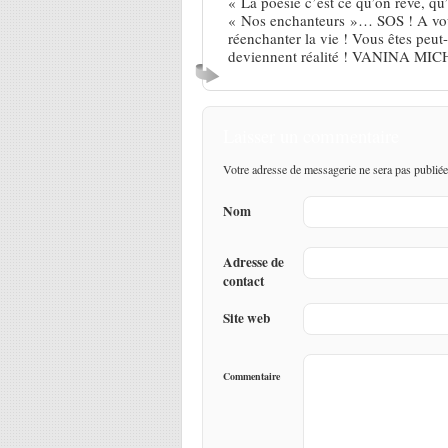
« La poésie c’est ce qu’on rêve, 
« Nos enchanteurs »… SOS ! A vous
réenchanter la vie ! Vous êtes peut
deviennent réalité ! VANINA MI
Laisser un commentaire
Votre adresse de messagerie ne sera pas publiée
Nom
Adresse de
contact
Site web
Commentaire