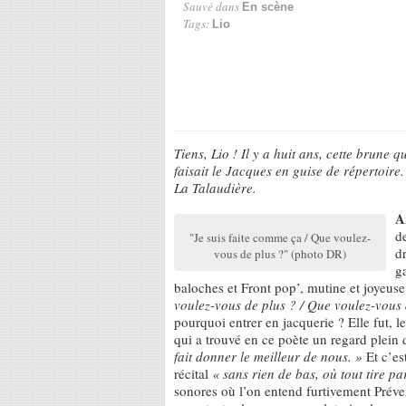
Sauvé dans
En scène
Tags:
Lio
Tiens, Lio ! Il y a huit ans, cette brune
faisait le Jacques en guise de répertoire
La Talaudière.
A
d
"Je suis faite comme ça / Que voulez-
dr
vous de plus ?" (photo DR)
g
baloches et Front pop’, mutine et joyeuse
voulez-vous de plus ? / Que voulez-vous
pourquoi entrer en jacquerie ? Elle fut, le d
qui a trouvé en ce poète un regard plein
fait donner le meilleur de nous. »
Et c’es
récital
« sans rien de bas, où tout tire pa
sonores où l’on entend furtivement Préver