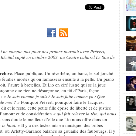
 qui ne compte pas pour des prunes tournait avec Prévert,
. Récital capté en octobre 2002, au Centre culturel Le Sou de
rchive
. Place publique. Un réverbère, un banc, le sol jonché
e feuilles mortes qu’on ramassera ensuite à la pelle. Un piano
oit, l’autre à bretelles. Et Lio en ciré lustré qui se la joue
arçonne que rien ne désarçonne, en titi d’Paris, façon
 :
« Je suis comme je suis / Je suis faite comme ça / Que
 de moi ? »
Pourquoi Prévert, pourquoi faire le Jacques,
it et le reste, cette petite fille éprise de liberté et de justice
 d’amour et de considération
« qui fait relever la tête, qui nous
t sans doute le meilleur d’elle que Lio nous offre dans un
r le haut. »
Il y a des textes mis en musique, des bribes
t, où Arletty-Garance balance sa gouaille des faubourgs. Il y