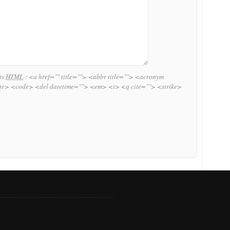
uts
HTML
:
<a href="" title=""> <abbr title=""> <acronym
ite> <code> <del datetime=""> <em> <i> <q cite=""> <strike>