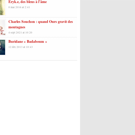
Eryk.e, des bleus à l’âme
8 mai 2016 at 2:41
Charles Souchon : quand Ours gravit des
montagnes
4 sept 2021 at 10:20
Buridane « Badaboum »
12 déc 2013 at 10:43