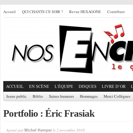
Accueil
QUI CHANTE CE SOIR ?
Revue HEXAGONE
Contribuer
ACCUEIL
EN SCÈNE
L'ÉQUIPE
DISQUES
LIVRE D’OR
Jeune public
Biblio
Saines humeurs
Hommages
Merci Collègues
Portfolio : Éric Frasiak
Ajouté par
le 2 novembre 2010.
Michel Kemper
Par