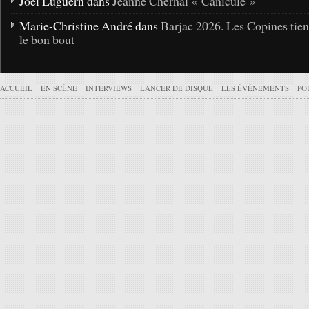
Joël Luguern dans
Jeanne Cherhal « Canicule »
Marie-Christine André dans
Barjac 2026. Les Copines tie
le bon bout
ACCUEIL
EN SCÈNE
INTERVIEWS
LANCER DE DISQUE
LES ÉVÉNEMENTS
PO