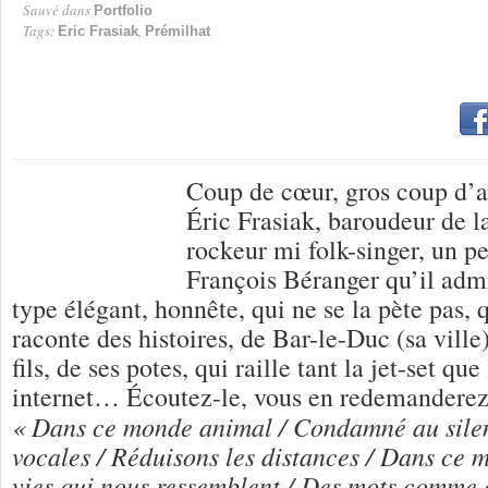
Sauvé dans
Portfolio
Tags:
,
Eric Frasiak
Prémilhat
Coup de cœur, gros coup d’a
Éric Frasiak, baroudeur de l
rockeur mi folk-singer, un p
François Béranger qu’il admi
type élégant, honnête, qui ne se la pète pas,
raconte des histoires, de Bar-le-Duc (sa ville)
fils, de ses potes, qui raille tant la jet-set qu
internet… Écoutez-le, vous en redemanderez
« Dans ce monde animal / Condamné au silen
vocales / Réduisons les distances / Dans ce 
vies qui nous ressemblent / Des mots comme d