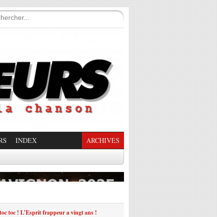
RS
INDEX
ARCHIVES
enade Enchantée
toc toc ! L’Esprit frappeur a vingt ans !