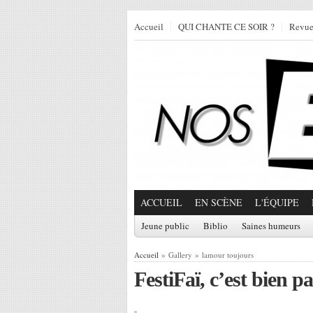
Accueil
QUI CHANTE CE SOIR ?
Revu
ACCUEIL
EN SCÈNE
L'ÉQUIPE
Jeune public
Biblio
Saines humeurs
Accueil
» Gallery » lamour toujours
FestiFaï, c’est bien pa