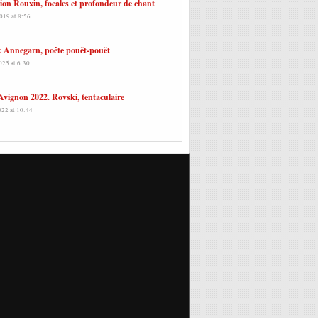
on Rouxin, focales et profondeur de chant
019 at 8:56
k Annegarn, poête pouët-pouët
025 at 6:30
Avignon 2022. Rovski, tentaculaire
022 at 10:44