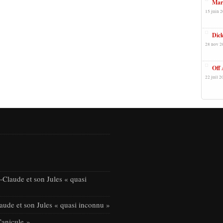
Mari
15 juin 2
Dic
28 nov 2
Off 
22 juil 2
Claude et son Jules « quasi
ude et son Jules « quasi inconnu »
Canicule »