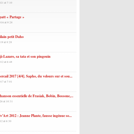
021 at 7:10
att « Partage »
016 at 9:28
ilain petit Daho
19 at 8:28
i-Lazaro, sa tata et son pingouin
012 at 6:48
rcail 2017 [4/4]. Sapho, du velours sur et sou...
017 at 7:01
hanson essentielle de Frasiak, Bobin, Bossone,...
26 at 10:31
iv’Art 2012 : Jeanne Plante, fausse ingénue so...
12 at 6:30