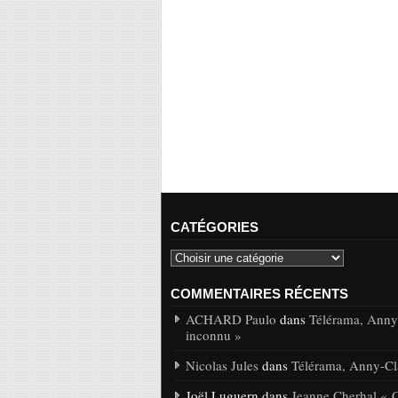
CATÉGORIES
COMMENTAIRES RÉCENTS
ACHARD Paulo
dans
Télérama, Anny-
inconnu »
Nicolas Jules
dans
Télérama, Anny-Cla
Joël Luguern dans
Jeanne Cherhal « 