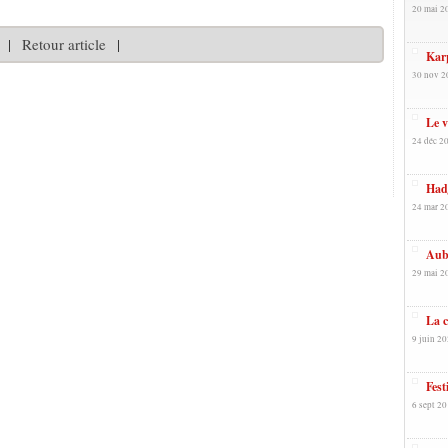
20 mai 2
|
Retour article
|
Karp
30 nov 2
Le v
24 déc 20
Hadj
24 mar 2
Aube
29 mai 2
La c
9 juin 20
Fest
6 sept 20