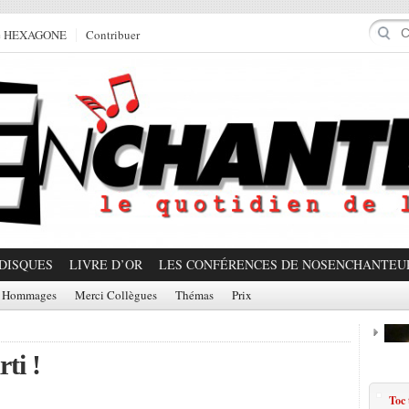
e HEXAGONE
Contribuer
DISQUES
LIVRE D’OR
LES CONFÉRENCES DE NOSENCHANTEU
Hommages
Merci Collègues
Thémas
Prix
rti !
Prom
Toc 