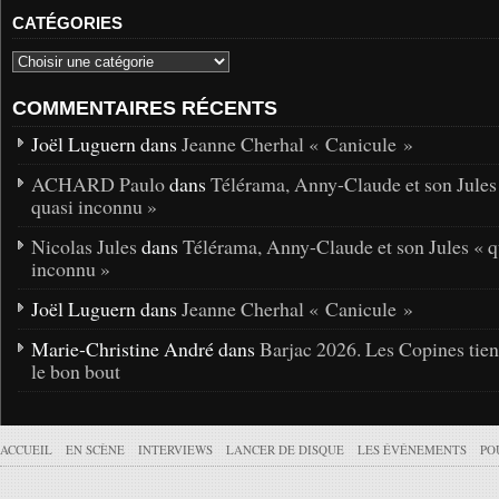
CATÉGORIES
COMMENTAIRES RÉCENTS
Joël Luguern dans
Jeanne Cherhal « Canicule »
ACHARD Paulo
dans
Télérama, Anny-Claude et son Jules
quasi inconnu »
Nicolas Jules
dans
Télérama, Anny-Claude et son Jules « q
inconnu »
Joël Luguern dans
Jeanne Cherhal « Canicule »
Marie-Christine André dans
Barjac 2026. Les Copines tie
le bon bout
ACCUEIL
EN SCÈNE
INTERVIEWS
LANCER DE DISQUE
LES ÉVÉNEMENTS
PO