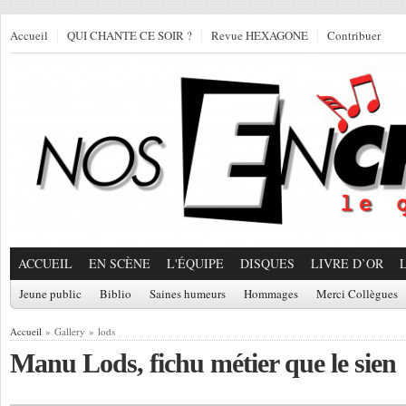
Accueil
QUI CHANTE CE SOIR ?
Revue HEXAGONE
Contribuer
ACCUEIL
EN SCÈNE
L'ÉQUIPE
DISQUES
LIVRE D’OR
Jeune public
Biblio
Saines humeurs
Hommages
Merci Collègues
Accueil
» Gallery » lods
Manu Lods, fichu métier que le sien