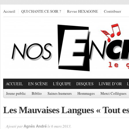
Accueil
QUI CHANTE CE SOIR ?
Revue HEXAGONE
Contribuer
ACCUEIL
EN SCÈNE
L'ÉQUIPE
DISQUES
LIVRE D’OR
Jeune public
Biblio
Saines humeurs
Hommages
Merci Collègues
Les Mauvaises Langues « Tout es
Ajouté par
le 6 mars 2013.
Agnès André
Par