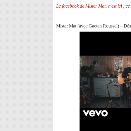
Le facebook de Mister Mat, c’est ici
; ce
Mister Mat (avec Gaetan Roussel) « Dés