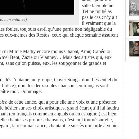
salle bien pleine.
Tel ne fut hélas
pas le cas : n’y a-t-
to non créditée)
il vraiment que la
les foules, toujours est-il qu’une partie non négligeable du
les eux-mêmes des Restos, ceux qui chaque semaine assurent
 Garou ni Mimie Mathy encore moins Chabal, Amir, Capéo ou
Amel Bent, Zazie ou Vianney… Mais des artistes qui, eux
t, sans qu’on puisse, eux, les soupçonner de grands et
, dès l’entame, un groupe, Cover Songs, dont l’essentiel du
 Police), dont les deux seules chansons en français sont
 traître mot. Dommage.
oice
de cette année, qui a pour elle une voix et une présence
hésiter sur ses choix artistiques, grand écart qu’il lui faudra
hant (en français comme en anglais ou en espagnol) est bien
lle chante ses propres chansons, c’est tout tourné sur elle,
gard, la reconnaissance, chantant le succès qui tarde à venir :