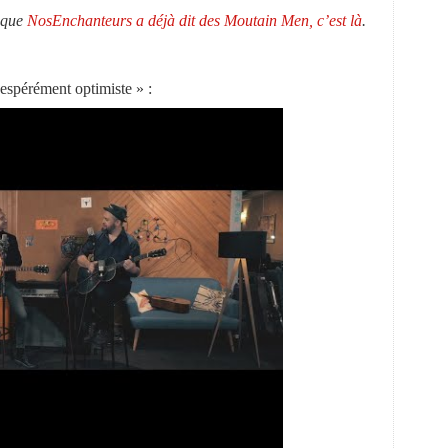
 que
NosEnchanteurs a déjà dit des Moutain Men, c’est là
.
espérément optimiste » :