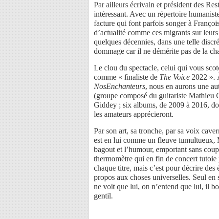
Par ailleurs écrivain et président des Re
intéressant. Avec un répertoire humanist
facture qui font parfois songer à Françoi
d’actualité comme ces migrants sur leurs
quelques décennies, dans une telle discré
dommage car il ne démérite pas de la cha
Le clou du spectacle, celui qui vous scot
comme « finaliste de
The Voice
2022 ». À
NosEnchanteurs
, nous en aurons une aut
(groupe composé du guitariste Mathieu Gu
Giddey ; six albums, de 2009 à 2016, don
les amateurs apprécieront.
Par son art, sa tronche, par sa voix cav
est en lui comme un fleuve tumultueux, Mi
bagout et l’humour, emportant sans coup 
thermomètre qui en fin de concert tutoie 
chaque titre, mais c’est pour décrire des 
propos aux choses universelles. Seul en 
ne voit que lui, on n’entend que lui, il b
gentil.