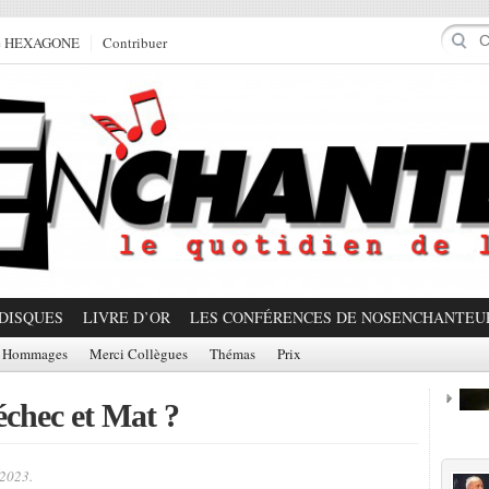
e HEXAGONE
Contribuer
DISQUES
LIVRE D’OR
LES CONFÉRENCES DE NOSENCHANTEU
Hommages
Merci Collègues
Thémas
Prix
échec et Mat ?
Prom
 2023.
Partager!