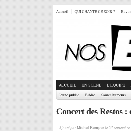
Accueil
QUI CHANTE CE SOIR ?
Revu
ACCUEIL
EN SCÈNE
L'ÉQUIPE
Jeune public
Biblio
Saines humeurs
Concert des Restos : 
Ajouté par
le 25 septembre
Michel Kemper