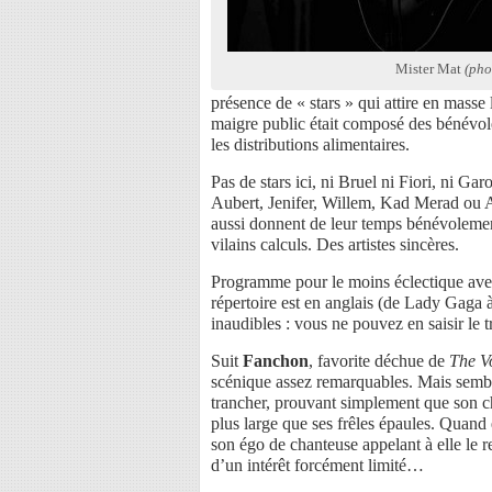
Mister Mat
(pho
présence de « stars » qui attire en masse 
maigre public était composé des bénévo
les distributions alimentaires.
Pas de stars ici, ni Bruel ni Fiori, ni
Aubert, Jenifer, Willem, Kad Merad ou 
aussi donnent de leur temps bénévolemen
vilains calculs. Des artistes sincères.
Programme pour le moins éclectique avec
répertoire est en anglais (de Lady Gaga à
inaudibles : vous ne pouvez en saisir le
Suit
Fanchon
, favorite déchue de
The V
scénique assez remarquables. Mais semble 
trancher, prouvant simplement que son c
plus large que ses frêles épaules. Quand e
son égo de chanteuse appelant à elle le re
d’un intérêt forcément limité…