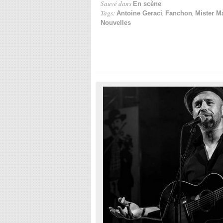
Sauvé dans
En scène
Tags:
,
,
Antoine Geraci
Fanchon
Mister M
Nouvelles