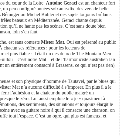
stos du cœur de la Loire,
Antoine Geraci
est un chanteur fort
e, un peu configuré années soixante-dix, des vers de belle
s Béranger ou Michel Bühler et des sujets toujours brûlants
 frêles bateaux en Méditerranée. Geraci chante depuis
tion qu’il ne hante pas les scènes. C’est sans doute bien
nson, loin s’en faut.
che, est sans conteste
Mister Mat
. Qui est présenté au public
 chacun ses références : pour les lecteurs de
re et plus fiable : il était un des deux de The Moutain Men
illou – c’est notre Mat – et de l’harmoniciste australien Ian
t un entièrement consacré à Brassens, ce qui n’est pas rien),
erneuse et son physique d’homme de Tautavel, par le blues qui
ster Mat n’a aucune difficulté à s’imposer. En plus il a le
férir l’adhésion et la chaleur du public malgré un
presque le zéro. Lui aussi emploie le « je » quasiment à
émotions, des sentiments, des situations et toujours élargit le
scène avec sa guitare noire à qui il consacre une chanson, on
ouffe tout l’espace. C’est un ogre, qui plus est fameux, et