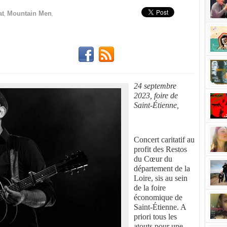
,
,
at
Mountain Men
24 septembre
2023, foire de
Saint-
É
tienne,
Concert caritatif au
profit des Restos
du Cœur du
département de la
Loire, sis au sein
de la foire
économique de
Saint-Étienne. A
priori tous les
atouts pour une