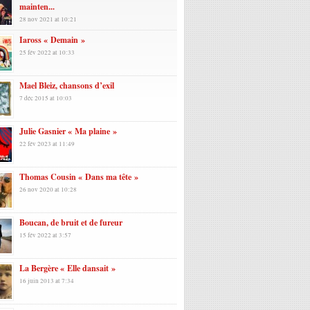
mainten...
28 nov 2021 at 10:21
Iaross « Demain »
25 fév 2022 at 10:33
Mael Bleiz, chansons d’exil
7 déc 2015 at 10:03
Julie Gasnier « Ma plaine »
22 fév 2023 at 11:49
Thomas Cousin « Dans ma tête »
26 nov 2020 at 10:28
Boucan, de bruit et de fureur
15 fév 2022 at 3:57
La Bergère « Elle dansait »
16 juin 2013 at 7:34