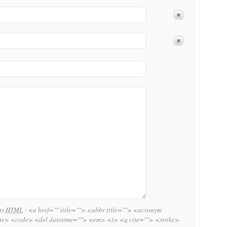
uts
HTML
:
<a href="" title=""> <abbr title=""> <acronym
ite> <code> <del datetime=""> <em> <i> <q cite=""> <strike>