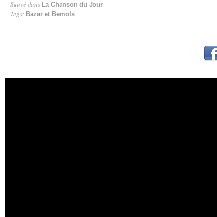
Sauvé dans
La Chanson du Jour
Tags:
Bazar et Bemols