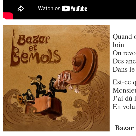
Quand o
loin
On revoi
Des ane
Dans le
Est-ce 
Monsieu
J’ai dû 
En volan
Bazar 