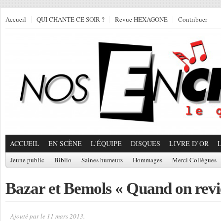
Accueil
QUI CHANTE CE SOIR ?
Revue HEXAGONE
Contribuer
ACCUEIL
EN SCÈNE
L'ÉQUIPE
DISQUES
LIVRE D’OR
Jeune public
Biblio
Saines humeurs
Hommages
Merci Collègues
Bazar et Bemols « Quand on revi
Ajouté par
le 11 mars 2013.
Par