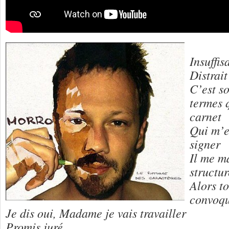
Insuffis
Distrait
C’est s
termes 
carnet
Qui m’e
signer
Il me m
structur
Alors to
convoq
Je dis oui, Madame je vais travailler
Promis juré