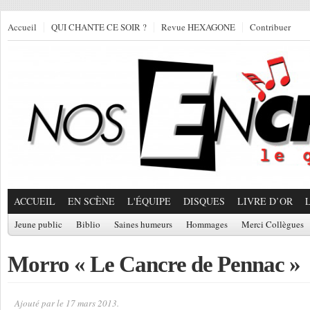
Accueil
QUI CHANTE CE SOIR ?
Revue HEXAGONE
Contribuer
ACCUEIL
EN SCÈNE
L'ÉQUIPE
DISQUES
LIVRE D’OR
Jeune public
Biblio
Saines humeurs
Hommages
Merci Collègues
Morro « Le Cancre de Pennac »
Ajouté par
le 17 mars 2013.
Par