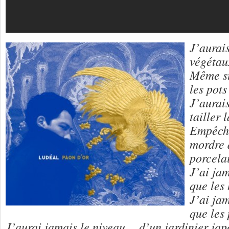
J’aurai
végétaux
Même si
les pots
J’aurais
tailler 
Empêche
mordre 
porcela
J’ai jam
que les 
J’ai jam
que les
J’aurai jamais le niveau… d’un jardinier jap