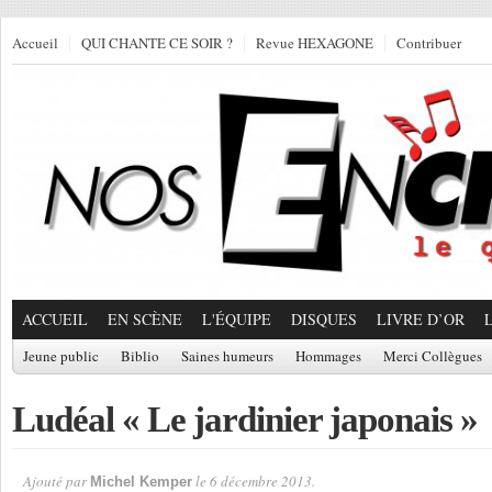
Accueil
QUI CHANTE CE SOIR ?
Revue HEXAGONE
Contribuer
ACCUEIL
EN SCÈNE
L'ÉQUIPE
DISQUES
LIVRE D’OR
Jeune public
Biblio
Saines humeurs
Hommages
Merci Collègues
Ludéal « Le jardinier japonais »
Ajouté par
le 6 décembre 2013.
Michel Kemper
Par