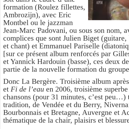
formation (Roulez fillettes,
Ambrozijn), avec Eric
Montbel ou le jazzman
Jean-Marc Padovani, ou sous son nom, av
complices que sont Julien Biget (guitare,
et chant) et Emmanuel Pariselle (diatoniqu
[sur ce présent album renforcés par Gille
et Yannick Hardouin (basse), ces deux der
partie de la nouvelle formation du group
Donc La Bergère. Troisième album aprè
et
Fi de l’eau
en 2006, troisième superbe
chansons (pour 31 minutes, c’est peu…) t
tradition, de Vendée et du Berry, Nivern
Bourbonnais et Bretagne, Auvergne et Aca
thématique de la chair, plaisirs et blessu