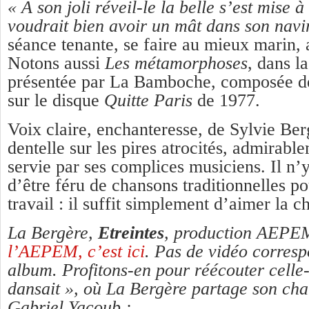
« A son joli réveil-le la belle s’est mise à
voudrait bien avoir un mât dans son navi
séance tenante, se faire au mieux marin, 
Notons aussi
Les métamorphoses
, dans l
présentée par La Bamboche, composée de
sur le disque
Quitte Paris
de 1977.
Voix claire, enchanteresse, de Sylvie Berg
dentelle sur les pires atrocités, admirab
servie par ses complices musiciens. Il n’
d’être féru de chansons traditionnelles po
travail : il suffit simplement d’aimer la c
La Bergère,
Etreintes
, production AEPE
l’AEPEM, c’est ici
. Pas de vidéo corresp
album. Profitons-en pour réécouter celle-
dansait », où La Bergère partage son cha
Gabriel Yacoub :