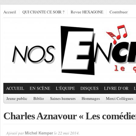
Accueil
QUI CHANTE CE SOIR ?
Revue HEXAGONE
Contribuer
ACCUEIL
EN SCÈNE
L'ÉQUIPE
DISQUES
LIVRE D’OR
Jeune public
Biblio
Saines humeurs
Hommages
Merci Collègues
Charles Aznavour « Les comédie
Ajouté par
le 22 mai 2014.
Michel Kemper
Par