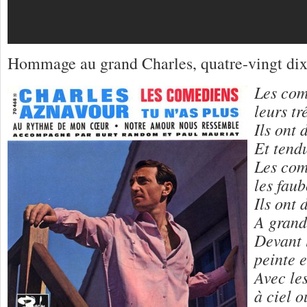
Hommage au grand Charles, quatre-vingt dix
Les com
leurs tr
Ils ont 
Et tendu
Les com
les fau
Ils ont
A grand
Devant l
peinte e
Avec les
à ciel o