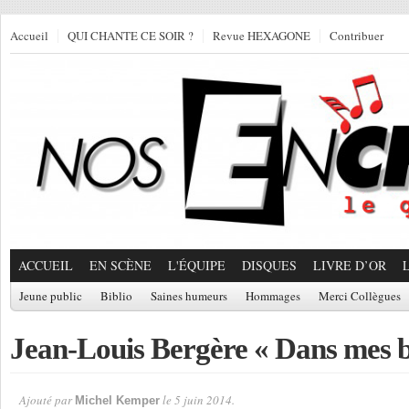
Accueil
QUI CHANTE CE SOIR ?
Revue HEXAGONE
Contribuer
ACCUEIL
EN SCÈNE
L'ÉQUIPE
DISQUES
LIVRE D’OR
Jeune public
Biblio
Saines humeurs
Hommages
Merci Collègues
Jean-Louis Bergère « Dans mes b
Ajouté par
le 5 juin 2014.
Michel Kemper
Par