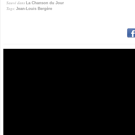
Sauvé dans
La Chanson du Jour
Tags:
Jean-Louis Bergère