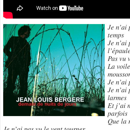
Je n’ai 
temps
Je n’ai
l’épaul
Pas vu v
La voile
mousso
Je n’ai 
Je n’ai
larmes
Et j’ai
parfois
Que la r
Je n’ai pas vu le vent tourner