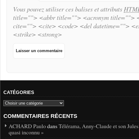
Vous pouvez utiliser ces balises et attributs
HTM
title=""> <abbr title=""> <acronym title="">
cite=""> <cite> <code> <del datetime=""> <
<strike> <strong>
CATÉGORIES
COMMENTAIRES RÉCENTS
ACHARD Paulo
dans
Télérama, Anny-Claude et son Jules
quasi inconnu »