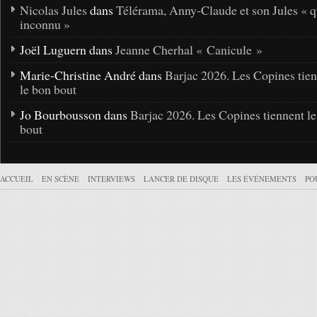
Nicolas Jules
dans
Télérama, Anny-Claude et son Jules « q
inconnu »
Joël Luguern dans
Jeanne Cherhal « Canicule »
Marie-Christine André dans
Barjac 2026. Les Copines tie
le bon bout
Jo Bourbousson dans
Barjac 2026. Les Copines tiennent l
bout
ACCUEIL
EN SCÈNE
INTERVIEWS
LANCER DE DISQUE
LES ÉVÉNEMENTS
PO