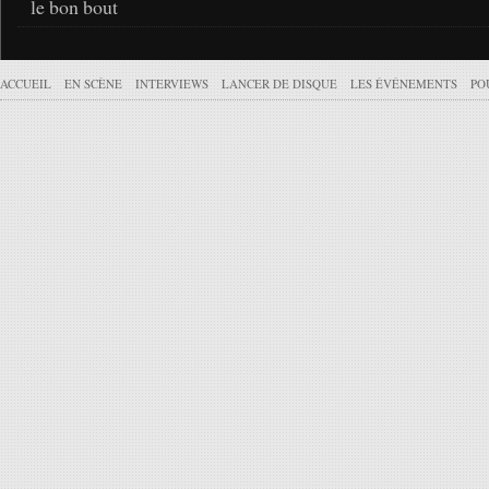
le bon bout
ACCUEIL
EN SCÈNE
INTERVIEWS
LANCER DE DISQUE
LES ÉVÉNEMENTS
PO