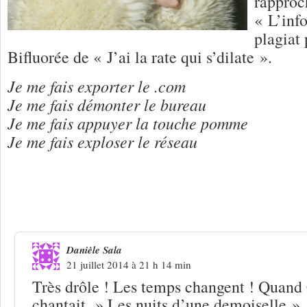
rapproc
« L’inf
plagiat
Bifluorée de « J’ai la rate qui s’dilate ».
Je me fais exporter le .com
Je me fais démonter le bureau
Je me fais appuyer la touche pomme
Je me fais exploser le réseau
7 Réponses à
Jeanne Cherhal « Les nui
demoiselle 2.0″
Danièle Sala
21 juillet 2014 à 21 h 14 min
Très drôle ! Les temps changent ! Quand
chantait » Les nuits d’une demoiselle », 