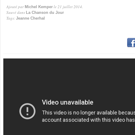
Ajouté par
le 21 juillet 2014.
Michel Kemper
Par
Sauvé dans
La Chanson du Jour
Tags:
Jeanne Cherhal