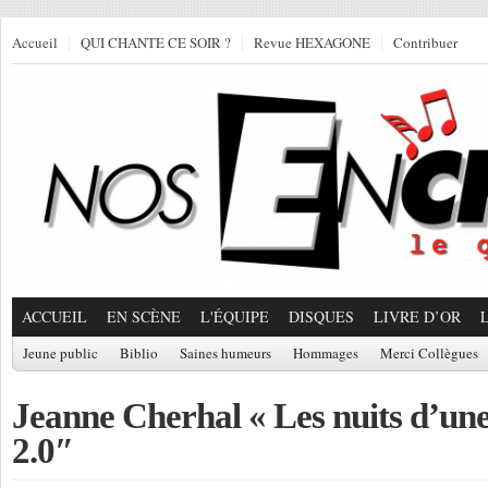
Accueil
QUI CHANTE CE SOIR ?
Revue HEXAGONE
Contribuer
ACCUEIL
EN SCÈNE
L'ÉQUIPE
DISQUES
LIVRE D’OR
Jeune public
Biblio
Saines humeurs
Hommages
Merci Collègues
Jeanne Cherhal « Les nuits d’une
2.0″