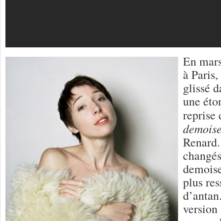
En mars
à Paris
glissé d
une éto
reprise
demoise
Renard.
changés 
demoise
plus res
d’antan
version