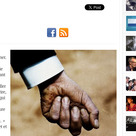
ner.
ie
ant
ller
ire,
qui
ure
. »
t et