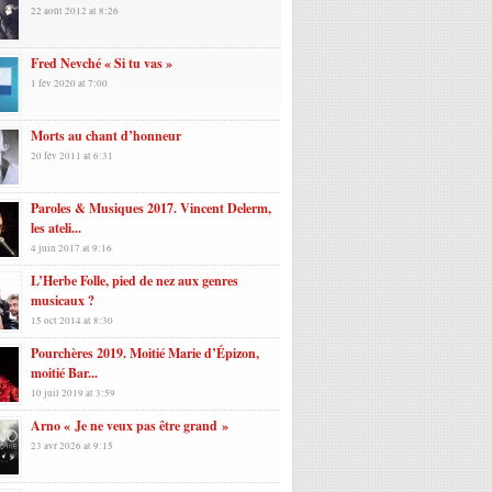
22 août 2012 at 8:26
Fred Nevché « Si tu vas »
1 fév 2020 at 7:00
Morts au chant d’honneur
20 fév 2011 at 6:31
Paroles & Musiques 2017. Vincent Delerm,
les ateli...
4 juin 2017 at 9:16
L’Herbe Folle, pied de nez aux genres
musicaux ?
15 oct 2014 at 8:30
Pourchères 2019. Moitié Marie d’Épizon,
moitié Bar...
10 juil 2019 at 3:59
Arno « Je ne veux pas être grand »
23 avr 2026 at 9:15