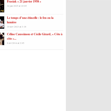
Frasiak « 21 janvier 1958 »
24 jan 2025 at 10:05
Le temps d’une étincelle : le feu ou la
lumière
10 nov 2023 at 3:18
Céline Caussimon et Cécile Girard, « Côte à
côte »...
8 avr 2014 at 2:05