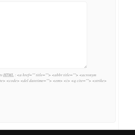
uts
HTML
:
<a href="" title=""> <abbr title=""> <acronym
ite> <code> <del datetime=""> <em> <i> <q cite=""> <strike>