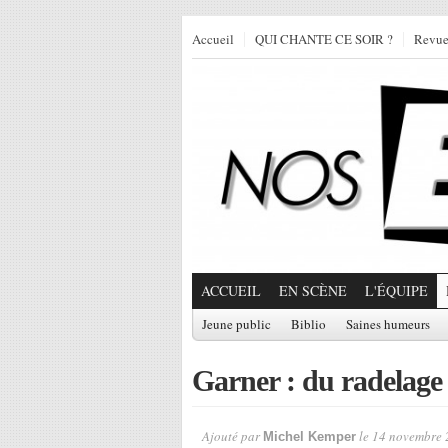
Accueil
QUI CHANTE CE SOIR ?
Revu
ACCUEIL
EN SCÈNE
L'ÉQUIPE
Jeune public
Biblio
Saines humeurs
Garner : du radelage
Ajouté par
le 14 novembre 
Michel Kemper