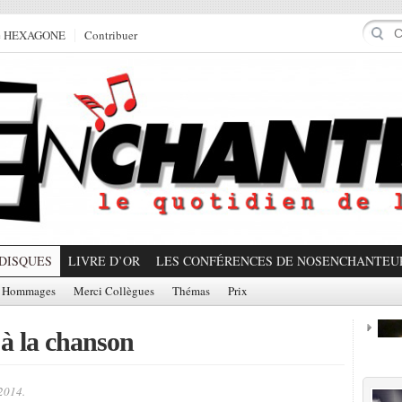
e HEXAGONE
Contribuer
DISQUES
LIVRE D’OR
LES CONFÉRENCES DE NOSENCHANTEU
Hommages
Merci Collègues
Thémas
Prix
 à la chanson
Prom
2014.
Partager!