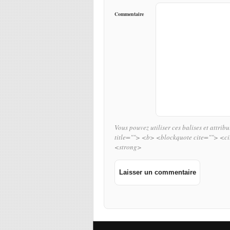
Commentaire
Vous pouvez utiliser ces balises et attrib
title=""> <b> <blockquote cite=""> <c
<strong>