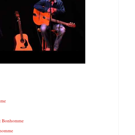
me : du Brassens dans les gènes
mme
etit Bonhomme
onhomme