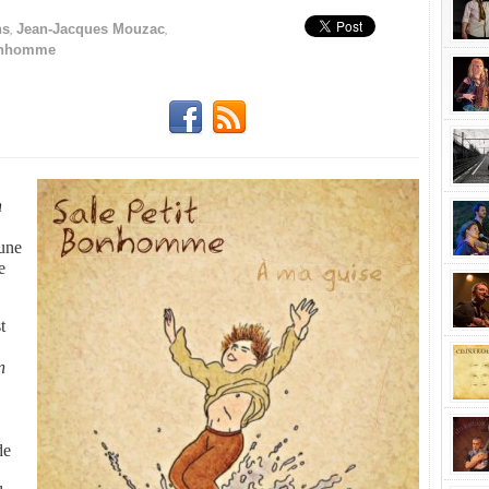
,
,
ns
Jean-Jacques Mouzac
Bonhomme
n
 une
e
t
n
de