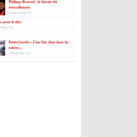
Philippe Roussel : la théorie du
roussellement
31 jan 2024 at 7:07
 pour le dire
018 at 7:32
Petite Gueule « J’me fais chier dans les
soirées »
1 fév 2023 at 9:26