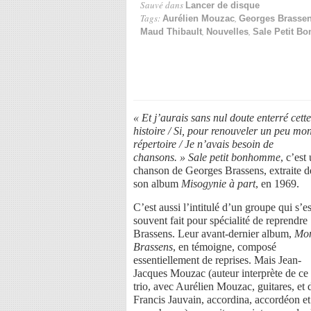
Sauvé dans
Lancer de disque
Tags:
,
Aurélien Mouzac
Georges Brasse
,
,
Maud Thibault
Nouvelles
Sale Petit 
« Et j’aurais sans nul doute enterré cette
histoire / Si, pour renouveler un peu mo
répertoire / Je n’avais besoin de
chansons. » Sale petit bonhomme
, c’est
chanson de Georges Brassens, extraite d
son album
Misogynie à part
, en 1969.
C’est aussi l’intitulé d’un groupe qui s’es
souvent fait pour spécialité de reprendre
Brassens. Leur avant-dernier album,
Mo
Brassens
, en témoigne, composé
essentiellement de reprises. Mais Jean-
Jacques Mouzac (auteur interprète de ce
trio, avec Aurélien Mouzac, guitares, et 
Francis Jauvain, accordina, accordéon et