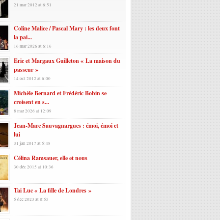
21 mar 2012 at 6:51
Coline Malice / Pascal Mary : les deux font
la pai...
16 mar 2026 at 6:16
Eric et Margaux Guilleton « La maison du
passeur »
14 oct 2012 at 6:00
Michèle Bernard et Frédéric Bobin se
croisent en s...
8 mar 2026 at 12:09
Jean-Marc Sauvagnargues : émoi, émoi et
lui
31 jan 2017 at 5:48
Célina Ramsauer, elle et nous
30 déc 2015 at 10:36
Tai Luc « La fille de Londres »
5 déc 2023 at 8:55