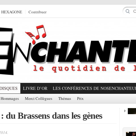
e HEXAGONE
Contribuer
DISQUES
LIVRE D’OR
LES CONFÉRENCES DE NOSENCHANTEU
Hommages
Merci Collègues
Thémas
Prix
: du Brassens dans les gènes
Prom
2014.
Partager!