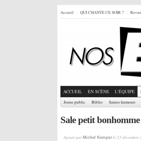
Accueil
QUI CHANTE CE SOIR ?
Revu
ACCUEIL
EN SCÈNE
L'ÉQUIPE
Jeune public
Biblio
Saines humeurs
Sale petit bonhomme 
Ajouté par
le 23 décembre 
Michel Kemper