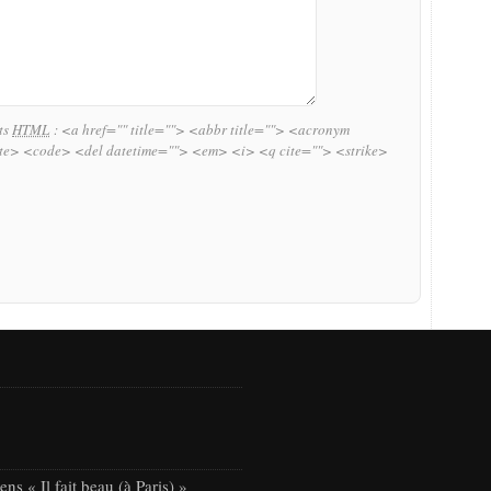
uts
HTML
:
<a href="" title=""> <abbr title=""> <acronym
ite> <code> <del datetime=""> <em> <i> <q cite=""> <strike>
ns « Il fait beau (à Paris) »