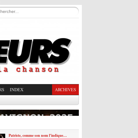
RS
INDEX
ARCHIVES
enade Enchantée
Patriste, comme son nom l’indique…