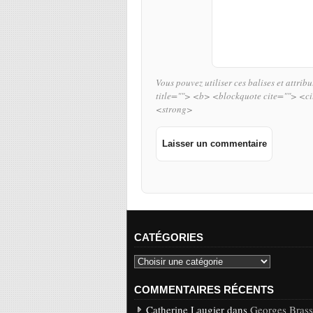
Vous pouvez utiliser ces balises et attrib
title=""> <b> <blockquote cite=""> <c
<strong>
CATÉGORIES
COMMENTAIRES RÉCENTS
Catherine Laugier dans
Georges Brasse