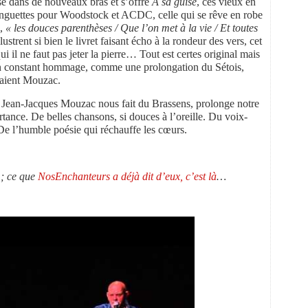
ise dans de nouveaux bras et s’offre
A sa guise
, ces vieux en
uinguettes pour Woodstock et ACDC, celle qui se rêve en robe
i,
« les douces parenthèses / Que l’on met à la vie / Et toutes
lustrent si bien le livret faisant écho à la rondeur des vers, cet
 il ne faut pas jeter la pierre… Tout est certes original mais
t un constant hommage, comme une prolongation du Sétois,
iraient Mouzac.
, Jean-Jacques Mouzac nous fait du Brassens, prolonge notre
ortance. De belles chansons, si douces à l’oreille. Du voix-
De l’humble poésie qui réchauffe les cœurs.
; ce que
NosEnchanteurs a déjà dit d’eux, c’est là
…