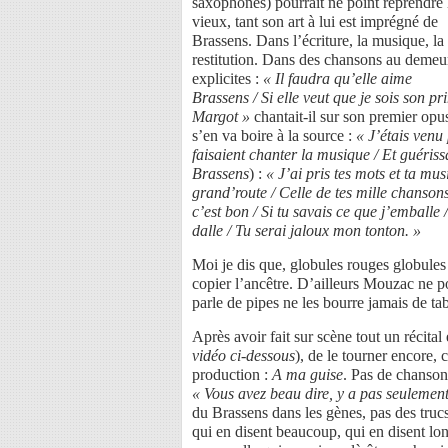
saxophones) pourrait ne point reprendre 
vieux, tant son art à lui est imprégné de
Brassens. Dans l’écriture, la musique, la
restitution. Dans des chansons au demeu
explicites :
« Il faudra qu’elle aime
Brassens / Si elle veut que je sois son p
Margot »
chantait-il sur son premier op
s’en va boire à la source :
« J’étais venu
faisaient chanter la musique / Et guéris
Brassens
) :
« J’ai pris tes mots et ta mu
grand’route / Celle de tes mille chanson
c’est bon / Si tu savais ce que j’emball
dalle / Tu serai jaloux mon tonton. »
Moi je dis que, globules rouges globule
copier l’ancêtre. D’ailleurs Mouzac ne por
parle de pipes ne les bourre jamais de ta
Après avoir fait sur scène tout un récital
vidéo ci-dessous
), de le tourner encore, 
production :
A ma guise
. Pas de chanson 
« Vous avez beau dire, y a pas seuleme
du Brassens dans les gènes, pas des trucs
qui en disent beaucoup, qui en disent lo