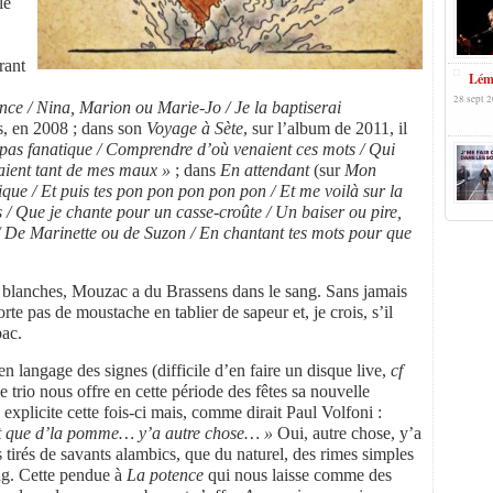
le
rant
Lémo
28 sept 2
rince / Nina, Marion ou Marie-Jo / Je la baptiserai
us, en 2008 ; dans son
Voyage à Sète
, sur l’album de 2011, il
 pas fanatique / Comprendre d’où venaient ces mots / Qui
saient tant de mes maux »
; dans
En attendant
(sur
Mon
sique / Et puis tes pon pon pon pon pon / Et me voilà sur la
s / Que je chante pour un casse-croûte / Un baiser ou pire,
e / De Marinette ou de Suzon / En chantant tes mots pour que
s blanches, Mouzac a du Brassens dans le sang. Sans jamais
te pas de moustache en tablier de sapeur et, je crois, s’il
bac.
 en langage des signes (difficile d’en faire un disque live,
cf
ce trio nous offre en cette période des fêtes sa nouvelle
explicite cette fois-ci mais, comme dirait Paul Volfoni :
nt que d’la pomme… y’a autre chose… »
Oui, autre chose, y’a
 tirés de savants alambics, que du naturel, des rimes simples
ng. Cette pendue à
La potence
qui nous laisse comme des