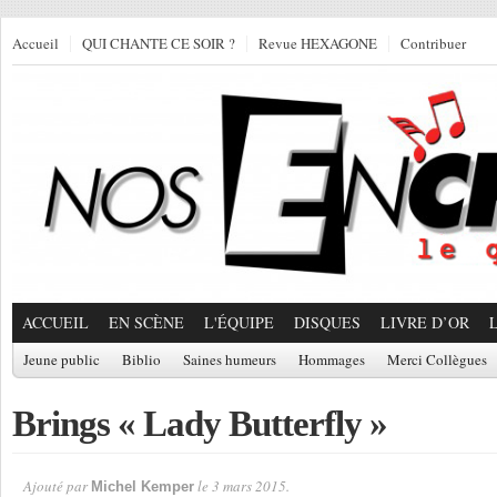
Accueil
QUI CHANTE CE SOIR ?
Revue HEXAGONE
Contribuer
ACCUEIL
EN SCÈNE
L'ÉQUIPE
DISQUES
LIVRE D’OR
Jeune public
Biblio
Saines humeurs
Hommages
Merci Collègues
Brings « Lady Butterfly »
Ajouté par
le 3 mars 2015.
Michel Kemper
Par