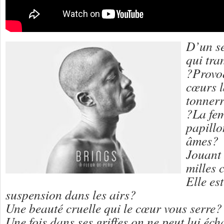
D’un se
qui tra
?Provo
cœurs l
tonner
?La fe
papillo
âmes?
Jouant 
milles
Elle es
suspension dans les airs?
Une beauté cruelle qui le cœur vous serre?
Une fois dans ses griffes on ne peut lui éc