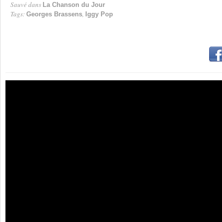
Sauvé dans
La Chanson du Jour
Tags:
,
Georges Brassens
Iggy Pop