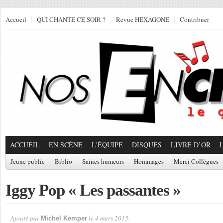
Accueil
QUI CHANTE CE SOIR ?
Revue HEXAGONE
Contribuer
ACCUEIL
EN SCÈNE
L'ÉQUIPE
DISQUES
LIVRE D’OR
Jeune public
Biblio
Saines humeurs
Hommages
Merci Collègues
Iggy Pop « Les passantes »
Ajouté par
le 4 mars 2015.
Michel Kemper
Par