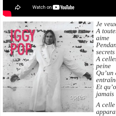
Je veu
A toute
aime
Pendant
secrets
A celle
peine
Qu’un d
entraîn
Et qu’o
jamais
A celle
apparaî