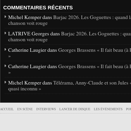
COMMENTAIRES RÉCENTS
Michel Kemper dans
Barjac 2026. Les Goguettes : quand l
chanson voit rouge
LATRIVE Georges dans
Barjac 2026. Les Goguettes : qua
chanson voit rouge
Catherine Laugier dans
Georges Brassens « Il fait beau (à 
»
Catherine Laugier dans
Georges Brassens « Il fait beau (à 
»
Michel Kemper dans
Télérama, Anny-Claude et son Jules 
quasi inconnu »
ACCUEIL
EN SCÈNE
INTERVIEWS
LANCER DE DISQUE
LES ÉVÉNEMENTS
PO